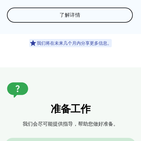
了解详情
我们将在未来几个月内分享更多信息。
准备工作
我们会尽可能提供指导，帮助您做好准备。