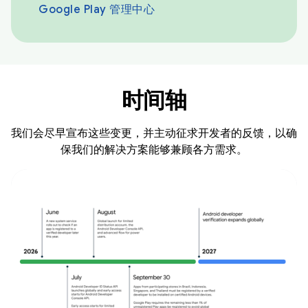
Google Play 管理中心
时间轴
我们会尽早宣布这些变更，并主动征求开发者的反馈，以确
保我们的解决方案能够兼顾各方需求。