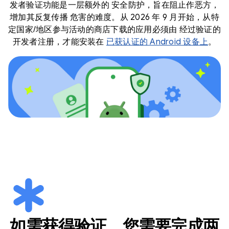
发者验证功能是一层额外的 安全防护，旨在阻止作恶方，
增加其反复传播 危害的难度。从 2026 年 9 月开始，从特
定国家/地区参与活动的商店下载的应用必须由 经过验证的
开发者注册，才能安装在
已获认证的 Android 设备上
。
如需获得验证，您需要完成两