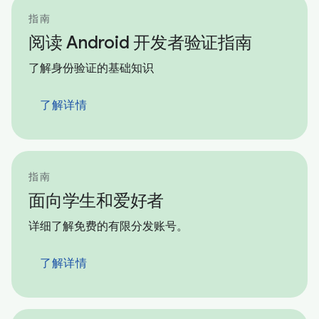
指南
阅读 Android 开发者验证指南
了解身份验证的基础知识
了解详情
指南
面向学生和爱好者
详细了解免费的有限分发账号。
了解详情