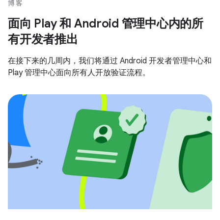
博客
面向 Play 和 Android 管理中心内的所
有开发者推出
在接下来的几周内，我们将通过 Android 开发者管理中心和
Play 管理中心面向所有人开放验证流程。