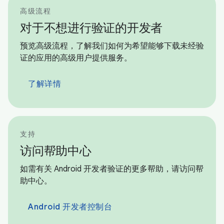
高级流程
对于不想进行验证的开发者
预览高级流程，了解我们如何为希望能够下载未经验
证的应用的高级用户提供服务。
了解详情
支持
访问帮助中心
如需有关 Android 开发者验证的更多帮助，请访问帮
助中心。
Android 开发者控制台