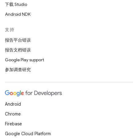
下载 Studio
Android NDK
支持
报告平台错误
报告文档错误
Google Play support
参加调查研究
Android
Chrome
Firebase
Google Cloud Platform