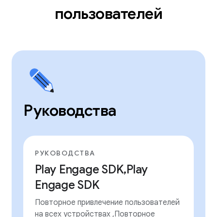
пользователей
Руководства
РУКОВОДСТВА
Play Engage SDK,Play
Engage SDK
Повторное привлечение пользователей
на всех устройствах ,Повторное