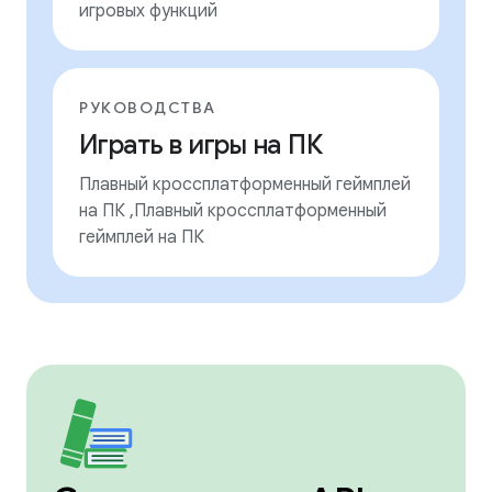
игровых функций
РУКОВОДСТВА
Играть в игры на ПК
Плавный кроссплатформенный геймплей
на ПК ,Плавный кроссплатформенный
геймплей на ПК