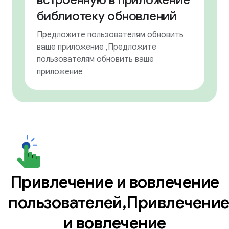
встроенную в приложение
библиотеку обновлений
Предложите пользователям обновить
ваше приложение ,Предложите
пользователям обновить ваше
приложение
Привлечение и вовлечение
пользователей,Привлечени
и вовлечение