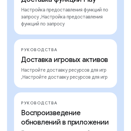
Настройка предоставления функций по
запросу ,Настройка предоставления
функций по запросу
РУКОВОДСТВА
Доставка игровых активов
Настройте доставку ресурсов для игр
,Настройте доставку ресурсов для игр
РУКОВОДСТВА
Воспроизведение
обновлений в приложении