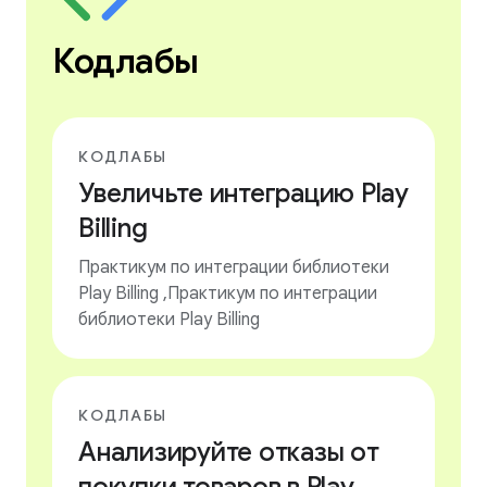
Кодлабы
КОДЛАБЫ
Увеличьте интеграцию Play
Billing
Практикум по интеграции библиотеки
Play Billing ,Практикум по интеграции
библиотеки Play Billing
КОДЛАБЫ
Анализируйте отказы от