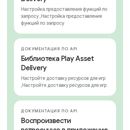
Настройка предоставления функций по
запросу ,Настройка предоставления
функций по запросу
ДОКУМЕНТАЦИЯ ПО API
Библиотека Play Asset
Delivery
Настройте доставку ресурсов для игр
,Настройте доставку ресурсов для игр
ДОКУМЕНТАЦИЯ ПО API
Воспроизвести