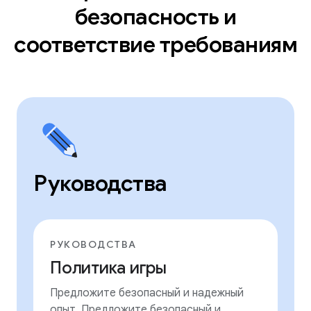
безопасность и
соответствие требованиям
Руководства
РУКОВОДСТВА
Политика игры
Предложите безопасный и надежный
опыт ,Предложите безопасный и