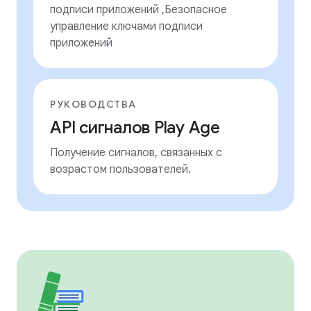
подписи приложений ,Безопасное
управление ключами подписи
приложений
РУКОВОДСТВА
API сигналов Play Age
Получение сигналов, связанных с
возрастом пользователей.