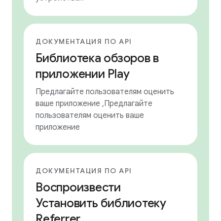
ДОКУМЕНТАЦИЯ ПО API
Библиотека обзоров в
приложении Play
Предлагайте пользователям оценить
ваше приложение ,Предлагайте
пользователям оценить ваше
приложение
ДОКУМЕНТАЦИЯ ПО API
Воспроизвести
Установить библиотеку
Referrer