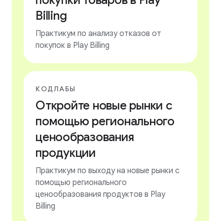
покупки товаров в Play
Billing
Практикум по анализу отказов от
покупок в Play Billing
КОДЛАБЫ
Откройте новые рынки с
помощью регионального
ценообразования
продукции
Практикум по выходу на новые рынки с
помощью регионального
ценообразования продуктов в Play
Billing