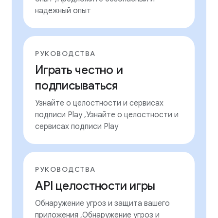
надежный опыт
РУКОВОДСТВА
Играть честно и
подписываться
Узнайте о целостности и сервисах
подписи Play ,Узнайте о целостности и
сервисах подписи Play
РУКОВОДСТВА
API целостности игры
Обнаружение угроз и защита вашего
приложения ,Обнаружение угроз и