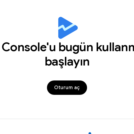
 Console'u bugün kulla
başlayın
Oturum aç