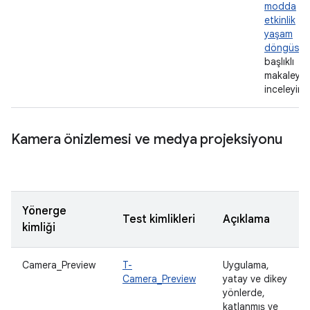
modda
etkinlik
yaşam
döngüsü
başlıklı
makaleyi
inceleyin.
Kamera önizlemesi ve medya projeksiyonu
Yönerge
Test kimlikleri
Açıklama
kimliği
Camera_Preview
T-
Uygulama,
Camera_Preview
yatay ve dikey
yönlerde,
katlanmış ve