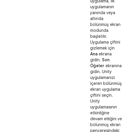
uygulama, ilk
uygulamanın
yanında veya
altında
bölünmüş ekran
modunda
başlatılır.
Uygulama çiftini
gizlemek için
Ana
ekrana
gidin.
Son
Öğeler
ekranına
gidin. Unity
uygulamanızı
içeren bölünmüş
ekran uygulama
çiftini seçin.
Unity
uygulamasının
etkinliğine
devam ettiğini ve
bölünmüş ekran
penceresindeki