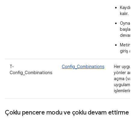
Kaydırıl
kalır.
Oynatma
başlatı
devam 
Metin gi
giriş al
T-
Config_Combinations
Her uygula
Config_Combinations
yönler ara
açma (var
uygulama p
işlemlerini 
Çoklu pencere modu ve çoklu devam ettirme