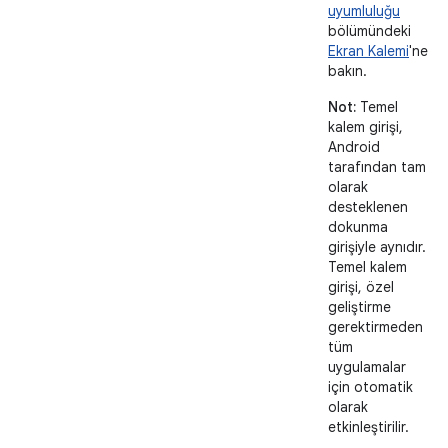
uyumluluğu
bölümündeki
Ekran Kalemi
'ne
bakın.
Not:
Temel
kalem girişi,
Android
tarafından tam
olarak
desteklenen
dokunma
girişiyle aynıdır.
Temel kalem
girişi, özel
geliştirme
gerektirmeden
tüm
uygulamalar
için otomatik
olarak
etkinleştirilir.