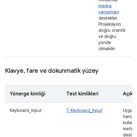
medya
yansıtmayı
destekler.
Projeksiyon
doğru orantılı
ve doğru
yönde
olmalıdır.
Klavye
,
fare ve dokunmatik yüzey
Yönerge kimliği
Test kimlikleri
Açıkl
Keyboard_Input
T-Keyboard_Input
Uygula
harici 
kullanı
metin g
destek