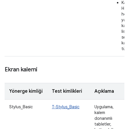
Kay
Hem
hem
yat
kayd
list
seçi
kayd
tüm
Ekran kalemi
Yönerge kimliği
Test kimlikleri
Açıklama
Stylus_Basic
T-Stylus_Basic
Uygulama,
kalem
donanımlı
tabletler,