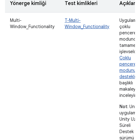
Yönerge kimliği
Test kimlikleri
Açıklam
Multi-
T-Multi-
Uygulama
Window_Functionality
Window_Functionality
çoklu
pencere
modunda
tamamen
işlevseldir.
Çoklu
pencere
modunu
destekle
başlıklı
makaleyi
inceleyin.
Not:
Unity
uygulamala
Unity Uzu
Süreli
Destek (L
sürümü 2