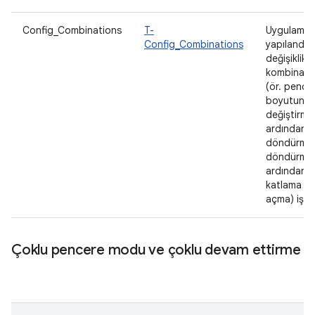
Config_Combinations
T-
Uygulama,
Config_Combinations
yapılandır
değişiklikle
kombinasyo
(ör. pence
boyutunu
değiştirme
ardından c
döndürme 
döndürme
ardından c
katlama ya
açma) işler
Çoklu pencere modu ve çoklu devam ettirme