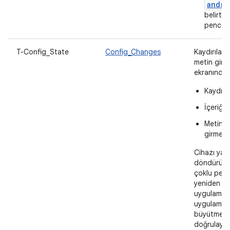
andro
belirtil
pencer
T-Config_State
Config_Changes
Kaydırılabil
metin giriş
ekranında 
Kaydırıla
İçeriği
Metin gi
girme
Cihazı yat
döndürün, 
çoklu pen
yeniden bo
uygulama p
uygulama p
büyütme ve
doğrulayın