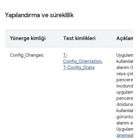
Yapılandırma ve süreklilik
Yönerge kimliği
Test kimlikleri
Açıklama
Config_Changes
T-
Uygulama,
Config_Orientation
,
kullanılabil
T-Config_State
alanını (t
veya çoklu
pencere
modunda
uygulama
penceresi)
doldurur. İ
kullanılabili
görüntüle
alanını aşm
Uygulama
sinemasko