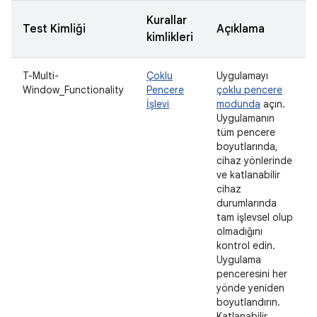
Kurallar
Test Kimliği
Açıklama
kimlikleri
T-Multi-
Çoklu
Uygulamayı
Window_Functionality
Pencere
çoklu pencere
İşlevi
modunda
açın.
Uygulamanın
tüm pencere
boyutlarında,
cihaz yönlerinde
ve katlanabilir
cihaz
durumlarında
tam işlevsel olup
olmadığını
kontrol edin.
Uygulama
penceresini her
yönde yeniden
boyutlandırın.
Katlanabilir