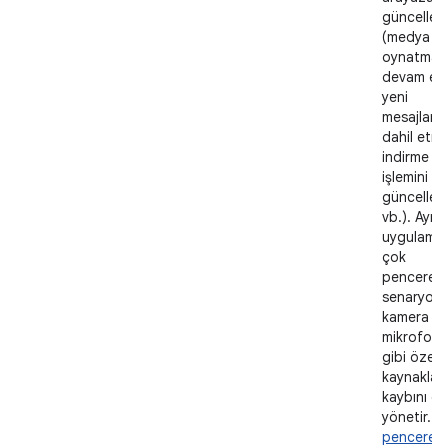
günceller
(medya
oynatmay
devam et
yeni
mesajları
dahil etme
indirme
işlemini
güncelle
vb.). Ayrıc
uygulama,
çok
pencereli
senaryola
kamera ve
mikrofon
gibi özel
kaynakları
kaybını da
yönetir.
Ç
pencereli