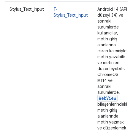
Stylus_Text_Input
T-
Android 14 (API
Stylus_Text_Input
düzeyi 34) ve
sonraki
sürümlerde
kullanıcılar,
metin giriş
alanlarına
ekran kalemiyle
metin yazabilir
ve metinleri
düzenleyebilir.
ChromeOS
M114 ve
sonraki
sürümlerde,
WebView
bileşenlerindeki
metin giriş
alanlarında
metin yazmak
ve düzenlemek