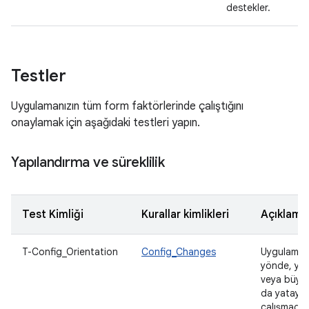
destekler.
Testler
Uygulamanızın tüm form faktörlerinde çalıştığını
onaylamak için aşağıdaki testleri yapın.
Yapılandırma ve süreklilik
Test Kimliği
Kurallar kimlikleri
Açıklama
T-Config_Orientation
Config_Changes
Uygulama
yönde, ya
veya büyük 
da yatay y
çalışmadığ