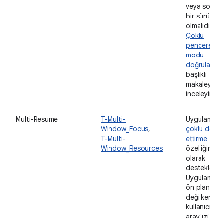
veya sonr
bir sürüm
olmalıdır.
Çoklu
pencere
modu
doğrulama
başlıklı
makaleyi
inceleyin.
Multi-Resume
T-Multi-
Uygulama
Window_Focus
,
çoklu de
T-Multi-
ettirme
Window_Resources
özelliğini
olarak
destekler.
Uygulama
ön planda
değilken
kullanıcı
arayüzün