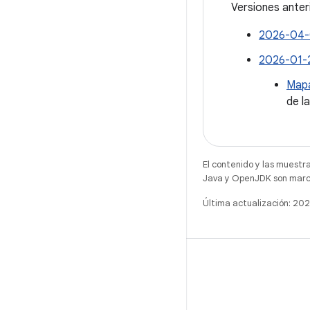
Versiones anter
2026-04-0
2026-01-2
Mapa
de l
El contenido y las muestr
Java y OpenJDK son marca
Última actualización: 20
WeChat