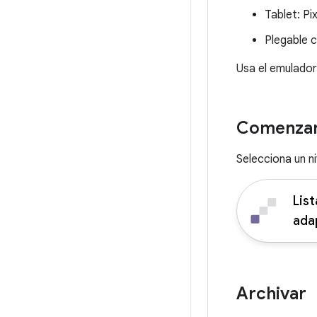
Tablet: Pi
Plegable c
Usa el emulado
Comenza
Selecciona un n
List
ada
Archivar