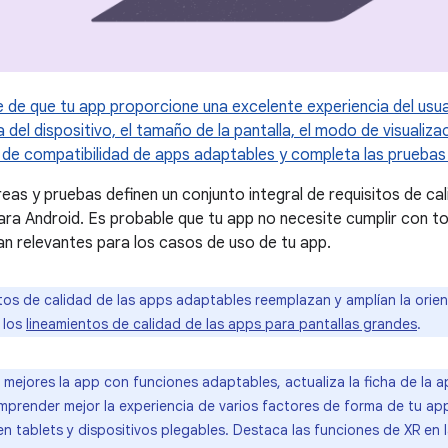
 de que tu app proporcione una excelente experiencia del usu
del dispositivo, el tamaño de la pantalla, el modo de visualizaci
s de compatibilidad de apps adaptables y completa las pruebas
reas y pruebas definen un conjunto integral de requisitos de ca
ara Android. Es probable que tu app no necesite cumplir con t
an relevantes para los casos de uso de tu app.
tos de calidad de las apps adaptables reemplazan y amplían la ori
 los
lineamientos de calidad de las apps para pantallas grandes
.
mejores la app con funciones adaptables, actualiza la ficha de la 
omprender mejor la experiencia de varios factores de forma de tu ap
n tablets y dispositivos plegables. Destaca las funciones de XR en 