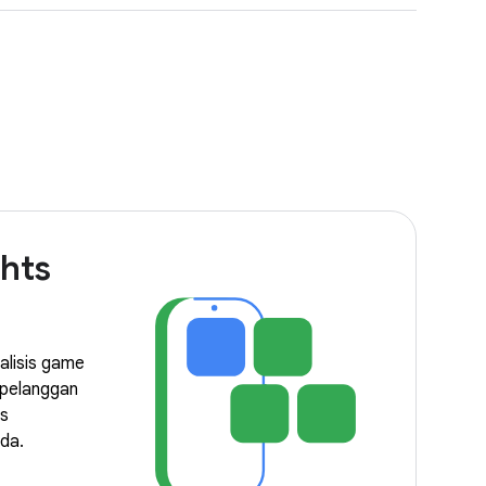
ghts
alisis game
 pelanggan
is
da.