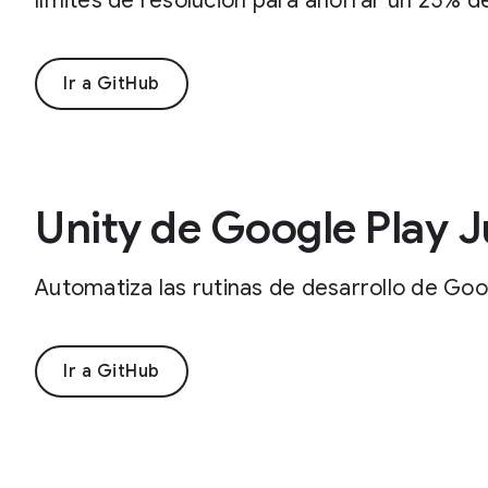
límites de resolución para ahorrar un 25% d
Ir a GitHub
Unity de Google Play 
Automatiza las rutinas de desarrollo de Goo
Ir a GitHub