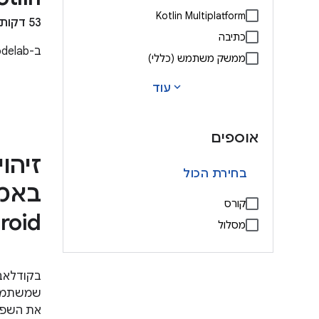
Kotlin Multiplatform
53 דקות
כתיבה
ב-codelab הזה תלמדו איך להמיר קוד Java ל-Kotlin
ממשק משתמש (כללי)
expand_more
עוד
אוספים
זיהו
בחירת הכול
קורס
roid
מסלול
שמשתמשת