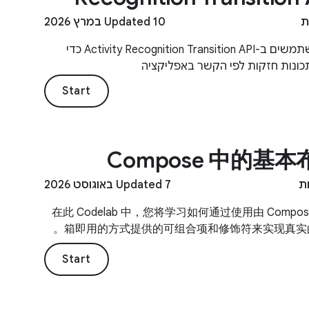
Updated 10 במרץ 2026
איך משתמשים ב-Activity Recognition Transition API כדי
תכונות חזקות לפי הקשר באפליקציה
Start
Compose 中的基本
Updated 7 באוגוסט 2026
在此 Codelab 中，您将学习如何通过使用由 Compos
箱即用的方式提供的可组合项和修饰符来实现真实的
Start