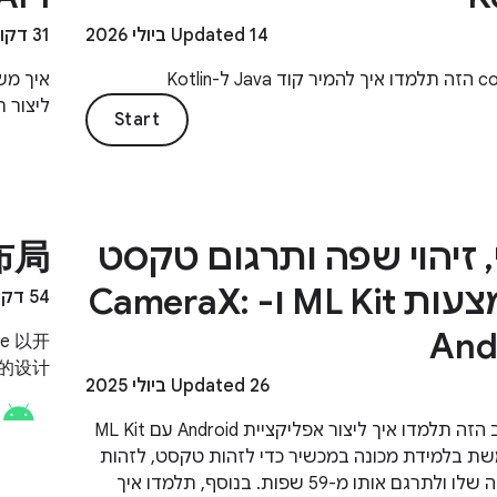
Updated 14 ביולי 2026
31 דקות
ליצור 
Start
י, זיהוי שפה ותרגום טקסט
布局
באמצעות ML Kit ו- CameraX:
54 דקות
And
e 以开
设计。
Updated 26 ביולי 2025
בקודלאב הזה תלמדו איך ליצור אפליקציית Android עם ML Kit
 בלמידת מכונה במכשיר כדי לזהות טקסט, לזהות
את השפה שלו ולתרגם אותו מ-59 שפות. בנוסף, תלמדו איך