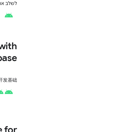
מפיד של
with
base
se 开发基础
 for