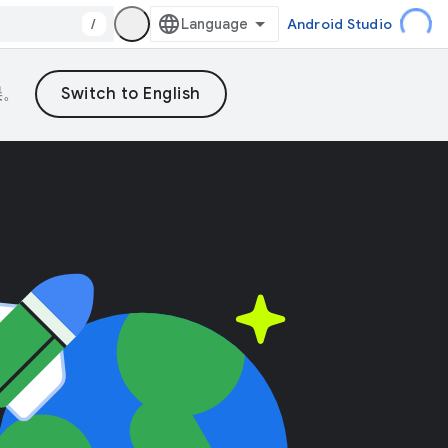
/
Android Studio
误。