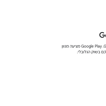
שילוב של מערכת חיוב באפליקציה באמצעות Google Play. ‫Google Play מציעה מגוון
כם בשוק הגלובלי.