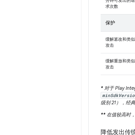
分钟可发出的请
求次数
保护
缓解篡改和类似
攻击
缓解重放和类似
攻击
*
对于 Play Inte
minSdkVersio
级别 21），经典 A
**
在值较高时，
降低发出传