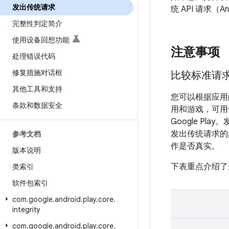
发出传统请求
统 API 请求（A
完整性判定简介
使用设备回想功能
注意事项
处理错误代码
修复措施对话框
比较标准请
其他工具和支持
您可以根据应用
条款和数据安全
用和游戏，可用
Google 
发出传统请求的
参考文档
作是否真实。
版本说明
下表重点介绍了
类索引
软件包索引
com
.
google
.
android
.
play
.
core
.
integrity
com
.
google
.
android
.
play
.
core
.