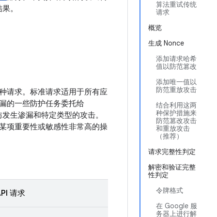
算法重试传统
定结果。
请求
概览
生成 Nonce
添加请求哈希
值以防范篡改
添加唯一值以
防范重放攻击
种请求。标准请求适用于所有应
漏的一些防护任务委托给
结合利用这两
种保护措施来
以防发生渗漏和特定类型的攻击。
防范篡改攻击
某项重要性或敏感性非常高的操
和重放攻击
（推荐）
请求完整性判定
解密和验证完整
性判定
令牌格式
PI 请求
在 Google 服
务器上进行解