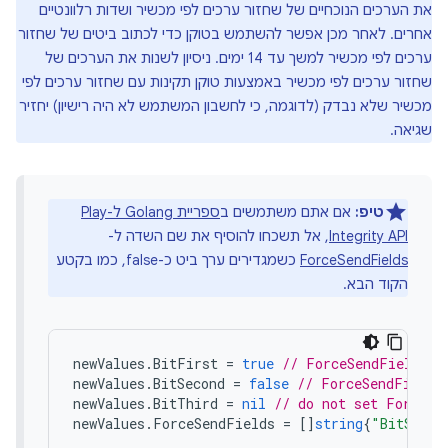
את הערכים הנוכחיים של שחזור ערכים לפי מכשיר ושדות רלוונטיים
אחרים. לאחר מכן אפשר להשתמש בטוקן כדי לכתוב ביטים של שחזור
ערכים לפי מכשיר למשך עד 14 ימים. ניסיון לשנות את הערכים של
שחזור ערכים לפי מכשיר באמצעות טוקן תקינות עם שחזור ערכים לפי
מכשיר שלא נבדק (לדוגמה, כי לחשבון המשתמש לא היה רישיון) יחזיר
שגיאה.
טיפ:
אם אתם משתמשים ב
ספריית Golang ל-Play
Integrity API
, אל תשכחו להוסיף את שם השדה ל-
ForceSendFields
כשמגדירים ערך ביט כ-false, כמו בקטע
הקוד הבא.
newValues
.
BitFirst
=
true
// ForceSendFields o
newValues
.
BitSecond
=
false
// ForceSendFields
newValues
.
BitThird
=
nil
// do not set ForceSe
newValues
.
ForceSendFields
=
[]
string
{
"BitSecon