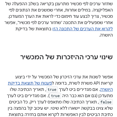
שחזור ערכים לפי מכשיר מתרענן בקריאה בשלב ההפעלה של
האפליקציה. במילים אחרות, אחרי שמשנים את הנתונים לפי
מכשיר, צריך לבצע עוד חימום כדי לראות את הערך המעודכן.
אחרי שמפעילים את התכונה 'שחזור ערכים לפי מכשיר', אפשר
לקרוא את הערכים של התכונה הזו
בתוצאות של בדיקת
היושרה.
שינוי ערכי ההיזכרות של המכשיר
אפשר לשנות את ערכי הזיכרון של המכשיר על ידי ביצוע
קריאת API משרת לשרת, בדומה ל
פענוח של תוצאת בדיקת
היושרה
. אם מגדירים ביט לערך
true
, תאריך הכתיבה שלו
מתעדכן (גם אם הוא כבר היה
true
). אם מגדירים ביט לערך
false
, תאריך הכתיבה שלו מתאפס לערך ריק. כל הביטים
שלא צוינו בבקשה יישארו ללא שינוי. יש עיכוב קל בהפצה בין
כתיבת הביטים לבין האפשרות לקרוא אותם בחזרה בתוצאת