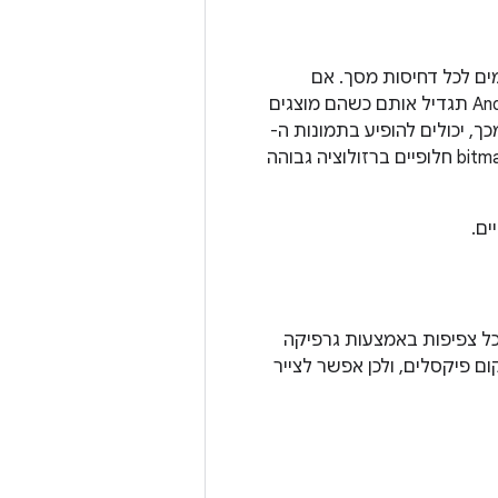
 כדאי לספק קובצי bitmap חלופיים שתואמים לכל דחיסות מסך. אם
האפליקציה מספקת קובצי bitmap רק למסכים עם צפיפות נמוכה יותר, מערכת Android תגדיל אותם כשהם מוצגים
, יכולים להופיע בתמונות ה-
bitmap פגמים גלויים שנובעים מהשינוי בגודל. לכן, האפליקציה צריכה לכלול קובצי bitmap חלופיים ברזולוציה גבוהה
כל צפיפות באמצעות גרפיקה
ם פיקסלים, ולכן אפשר לצייר