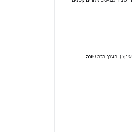
כדי לפתור את הבעיה, מערכת Android תומכת בתמונות ‎bitmap בפורמט nine-patch, שבהן מציינים אזורים קטנים
סלים בשטח פיזי של המסך. נקרא DPI (נקודות לאינץ'). הערך הזה שונה