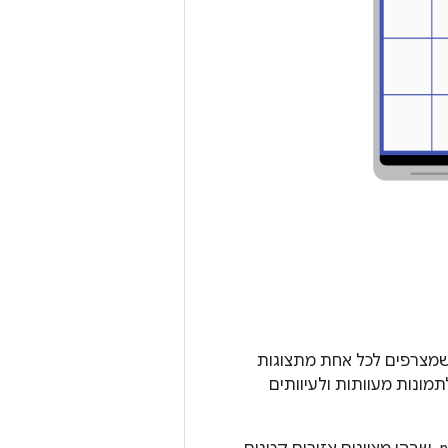
ון שהפריסה צריכה להתמתח כך שתתאים למסך הנוכחי, כך גם קובצי ה-bitmap שמצרפים לכל אחת מתצוגות
מונות מעוותות ולעיוותים