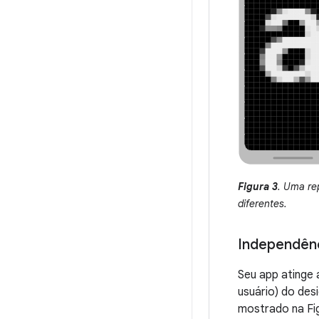
Figura 3
. Uma re
diferentes.
Independênc
Seu app atinge 
usuário) do des
mostrado na Fig