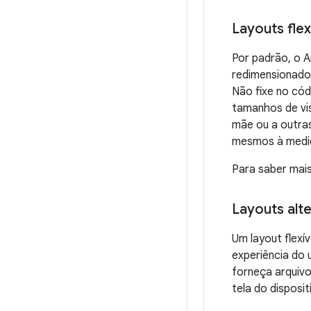
Layouts flex
Por padrão, o An
redimensionado
Não fixe no có
tamanhos de vis
mãe ou a outra
mesmos à medid
Para saber mais
Layouts alt
Um layout flexí
experiência do 
forneça arquivo
tela do disposit