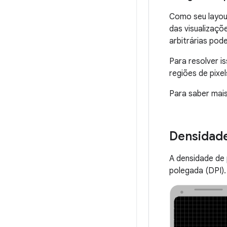
Como seu layout
das visualizaç
arbitrárias pod
Para resolver i
regiões de pixe
Para saber mai
Densidade
A densidade de 
polegada (DPI).