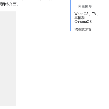
型調整介面。
向量圖形
Wear OS、TV、
車輛和
ChromeOS
摺疊式裝置