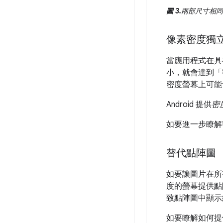
圖 3.
兩部尺寸相同
像素密度獨
當應用程式在具
小，就會達到「
密度螢幕上可能
Android 提供
密
如要進一步瞭解
替代點陣圖
如要讓圖片在所
度的螢幕提供點
致點陣圖中顯示
如要瞭解如何提