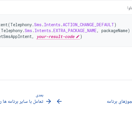
وا
tent
(
Telephony
.
Sms
.
Intents
.
ACTION_CHANGE_DEFAULT
)
(
Telephony
.
Sms
.
Intents
.
EXTRA_PACKAGE_NAME
,
packageName
)
etSmsAppIntent
,
your-result-code
)
بعدی
arrow_forward
arrow_back
وزهای برنامه
تعامل با سایر برنامه ها 