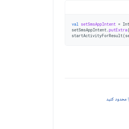
val
setSmsAppIntent
=
In
setSmsAppIntent
.
putExtra
startActivityForResult
(
s
را محدود کنید