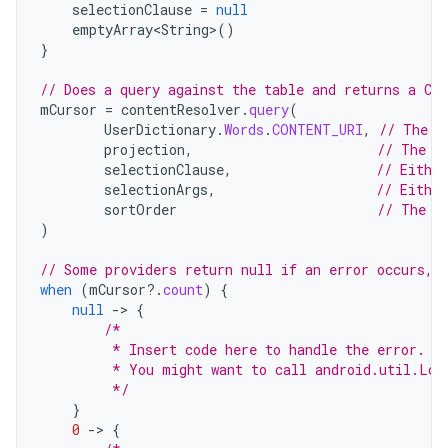
selectionClause
=
null
emptyArray<String>
()
}
// Does a query against the table and returns a Cu
mCursor
=
contentResolver
.
query
(
UserDictionary
.
Words
.
CONTENT_URI
,
// The c
projection
,
// The c
selectionClause
,
// Either
selectionArgs
,
// Eithe
sortOrder
// The s
)
// Some providers return null if an error occurs, 
when
(
mCursor
?.
count
)
{
null
-
>
{
/*
         * Insert code here to handle the error. B
         * You might want to call android.util.Log
         */
}
0
-
>
{