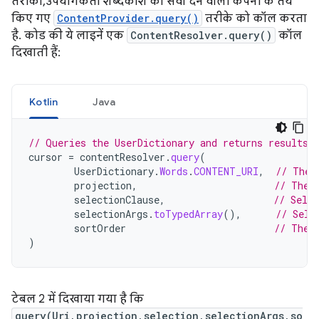
तरीका, उपयोगकर्ता शब्दकोश की सेवा देने वाली कंपनी के तय
किए गए
ContentProvider.query()
तरीके को कॉल करता
है. कोड की ये लाइनें एक
ContentResolver.query()
कॉल
दिखाती हैं:
Kotlin
Java
// Queries the UserDictionary and returns results
cursor
=
contentResolver
.
query
(
UserDictionary
.
Words
.
CONTENT_URI
,
// The 
projection
,
// The 
selectionClause
,
// Selec
selectionArgs
.
toTypedArray
(),
// Sele
sortOrder
// The 
)
टेबल 2 में दिखाया गया है कि
query(Uri,projection,selection,selectionArgs,so