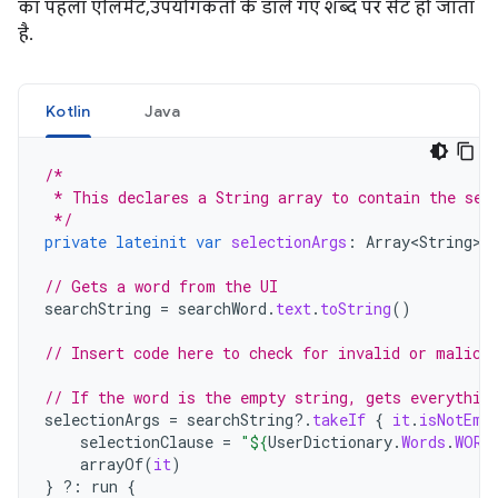
का पहला एलिमेंट, उपयोगकर्ता के डाले गए शब्द पर सेट हो जाता
है.
Kotlin
Java
/*
 * This declares a String array to contain the sel
 */
private
lateinit
var
selectionArgs
:
Array<String>
// Gets a word from the UI
searchString
=
searchWord
.
text
.
toString
()
// Insert code here to check for invalid or malici
// If the word is the empty string, gets everythin
selectionArgs
=
searchString
?.
takeIf
{
it
.
isNotEmp
selectionClause
=
"
${
UserDictionary
.
Words
.
WORD
arrayOf
(
it
)
}
?:
run
{