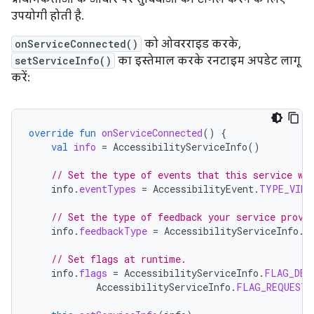
उपयोगी होती है.
onServiceConnected()
को ओवरराइड करके,
setServiceInfo()
का इस्तेमाल करके रनटाइम अपडेट लागू
करें:
override
fun
onServiceConnected
()
{
val
info
=
AccessibilityServiceInfo
()
// Set the type of events that this service wa
info
.
eventTypes
=
AccessibilityEvent
.
TYPE_VIEW
// Set the type of feedback your service provi
info
.
feedbackType
=
AccessibilityServiceInfo
.
F
// Set flags at runtime.
info
.
flags
=
AccessibilityServiceInfo
.
FLAG_DEF
AccessibilityServiceInfo
.
FLAG_REQUEST_