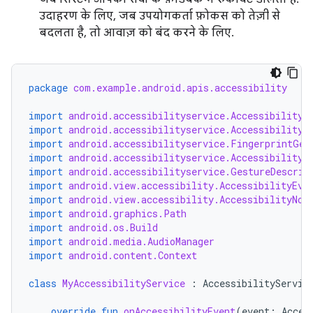
उदाहरण के लिए, जब उपयोगकर्ता फ़ोकस को तेज़ी से
बदलता है, तो आवाज़ को बंद करने के लिए.
package
com.example.android.apis.accessibility
import
android.accessibilityservice.AccessibilityS
import
android.accessibilityservice.AccessibilityS
import
android.accessibilityservice.FingerprintGes
import
android.accessibilityservice.AccessibilityB
import
android.accessibilityservice.GestureDescrip
import
android.view.accessibility.AccessibilityEve
import
android.view.accessibility.AccessibilityNod
import
android.graphics.Path
import
android.os.Build
import
android.media.AudioManager
import
android.content.Context
class
MyAccessibilityService
:
AccessibilityServic
override
fun
onAccessibilityEvent
(
event
:
Acces