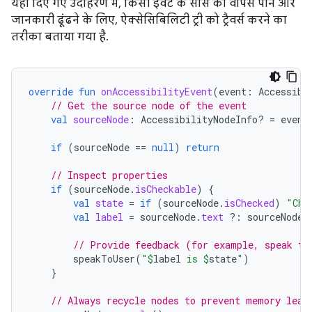
यहां दिए गए उदाहरण में, किसी इवेंट के सोर्स को वापस पाने और
जानकारी ढूंढने के लिए, ऐक्सेसिबिलिटी ट्री को ट्रैवर्स करने का
तरीका बताया गया है.
override
fun
onAccessibilityEvent
(
event
:
Accessibi
// Get the source node of the event
val
sourceNode
:
AccessibilityNodeInfo? 
=
event
if
(
sourceNode
==
null
)
return
// Inspect properties
if
(
sourceNode
.
isCheckable
)
{
val
state
=
if
(
sourceNode
.
isChecked
)
"Che
val
label
=
sourceNode
.
text
?:
sourceNode
.
// Provide feedback (for example, speak to
speakToUser
(
"
$
label
 is 
$
state
"
)
}
// Always recycle nodes to prevent memory leak