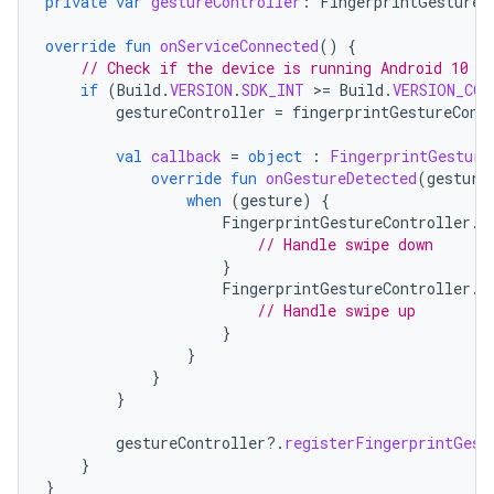
private
var
gestureController
:
FingerprintGestureC
override
fun
onServiceConnected
()
{
// Check if the device is running Android 10 (
if
(
Build
.
VERSION
.
SDK_INT
>=
Build
.
VERSION_COD
gestureController
=
fingerprintGestureCont
val
callback
=
object
:
FingerprintGesture
override
fun
onGestureDetected
(
gesture
when
(
gesture
)
{
FingerprintGestureController
.
F
// Handle swipe down
}
FingerprintGestureController
.
F
// Handle swipe up
}
}
}
}
gestureController
?.
registerFingerprintGest
}
}