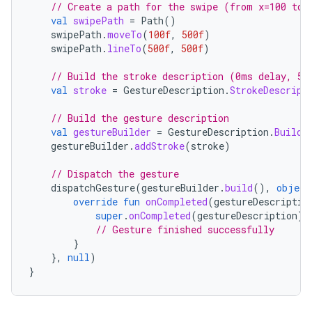
// Create a path for the swipe (from x=100 to 
val
swipePath
=
Path
()
swipePath
.
moveTo
(
100f
,
500f
)
swipePath
.
lineTo
(
500f
,
500f
)
// Build the stroke description (0ms delay, 50
val
stroke
=
GestureDescription
.
StrokeDescript
// Build the gesture description
val
gestureBuilder
=
GestureDescription
.
Builde
gestureBuilder
.
addStroke
(
stroke
)
// Dispatch the gesture
dispatchGesture
(
gestureBuilder
.
build
(),
object
override
fun
onCompleted
(
gestureDescriptio
super
.
onCompleted
(
gestureDescription
)
// Gesture finished successfully
}
},
null
)
}