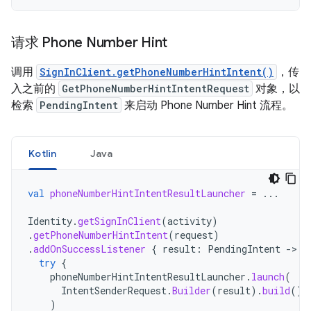
请求 Phone Number Hint
调用
SignInClient.getPhoneNumberHintIntent()
，传
入之前的
GetPhoneNumberHintIntentRequest
对象，以
检索
PendingIntent
来启动 Phone Number Hint 流程。
Kotlin
Java
val
phoneNumberHintIntentResultLauncher
=
...
Identity
.
getSignInClient
(
activity
)
.
getPhoneNumberHintIntent
(
request
)
.
addOnSuccessListener
{
result
:
PendingIntent
->
try
{
phoneNumberHintIntentResultLauncher
.
launch
(
IntentSenderRequest
.
Builder
(
result
).
build
()
)