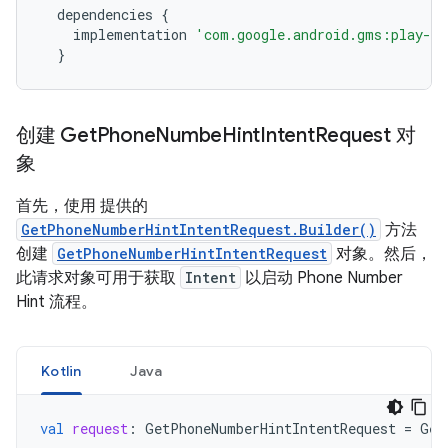
dependencies
{
implementation
'com.google.android.gms:play-se
}
创建 Get
Phone
Numbe
Hint
Intent
Request 对
象
首先，使用 提供的
GetPhoneNumberHintIntentRequest.Builder()
方法
创建
GetPhoneNumberHintIntentRequest
对象。然后，
此请求对象可用于获取
Intent
以启动 Phone Number
Hint 流程。
Kotlin
Java
val
request
:
GetPhoneNumberHintIntentRequest
=
Get