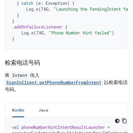
}
catch
(
e
:
Exception
)
{
Log
.
e
(
TAG
,
"Launching the PendingIntent fail
}
}
.
addOnFailureListener
{
Log
.
e
(
TAG
,
"Phone Number Hint failed"
)
}
检索电话号码
将
Intent
传入
SignInClient.getPhoneNumberFromIntent
以检索电话
号码。
Kotlin
Java
val
phoneNumberHintIntentResultLauncher
=