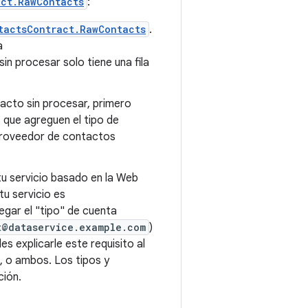
act.RawContacts
:
tactsContract.RawContacts
.
a
sin procesar solo tiene una fila
tacto sin procesar, primero
os que agreguen el tipo de
l proveedor de contactos
u servicio basado en la Web
tu servicio es
egar el "tipo" de cuenta
t@dataservice.example.com
)
s explicarle este requisito al
e, o ambos. Los tipos y
ción.