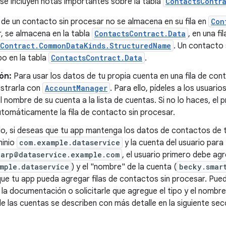
 se incluyen notas importantes sobre la tabla
ContactsContr
de un contacto sin procesar no se almacena en su fila en
Con
r, se almacena en la tabla
ContactsContract.Data
, en una fil
sContract.CommonDataKinds.StructuredName
. Un contacto 
po en la tabla
ContactsContract.Data
.
ón:
Para usar los datos de tu propia cuenta en una fila de con
istrarla con
AccountManager
. Para ello, pídeles a los usuari
l nombre de su cuenta a la lista de cuentas. Si no lo haces, e
tomáticamente la fila de contacto sin procesar.
lo, si deseas que tu app mantenga los datos de contactos de t
minio
com.example.dataservice
y la cuenta del usuario para 
harp@dataservice.example.com
, el usuario primero debe agr
mple.dataservice
) y el "nombre" de la cuenta (
becky.smar
ue tu app pueda agregar filas de contactos sin procesar. Puede
 la documentación o solicitarle que agregue el tipo y el nombr
 las cuentas se describen con más detalle en la siguiente sec