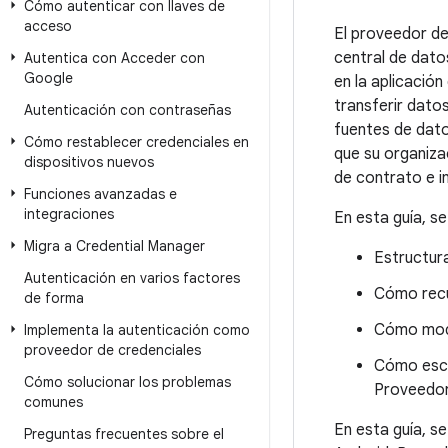
Cómo autenticar con llaves de
acceso
El proveedor de
central de dato
Autentica con Acceder con
Google
en la aplicació
transferir datos
Autenticación con contraseñas
fuentes de dato
Cómo restablecer credenciales en
que su organiza
dispositivos nuevos
de contrato e in
Funciones avanzadas e
integraciones
En esta guía, se
Migra a Credential Manager
Estructur
Autenticación en varios factores
Cómo recu
de forma
Cómo modi
Implementa la autenticación como
proveedor de credenciales
Cómo escri
Cómo solucionar los problemas
Proveedor
comunes
En esta guía, s
Preguntas frecuentes sobre el