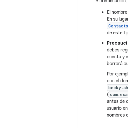
A continuación,
El nombre 
En su luga
Contact
de este ti
Precauci
debes reg
cuenta y e
borrará au
Por ejemp
con el do
becky.s
(
com.exa
antes de q
usuario en
nombres de