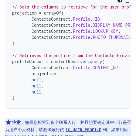
// Sets the columns to retrieve for the user profi
projection
=
arrayOf
(
ContactsContract
.
Profile
.
_ID
,
ContactsContract
.
Profile
.
DISPLAY_NAME_PRIM
ContactsContract
.
Profile
.
LOOKUP_KEY
,
ContactsContract
.
Profile
.
PHOTO_THUMBNAIL_U
)
// Retrieves the profile from the Contacts Provide
profileCursor
=
contentResolver
.
query
(
ContactsContract
.
Profile
.
CONTENT_URI
,
projection
,
null
,
null
,
null
)
注意
：如果您检索到多个联系人行，并且想要确定其中一行是否
为用户个人资料，请测试该行的
列。如果相应
IS_USER_PROFILE