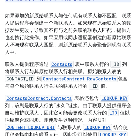
如果添加的新原始联系人与任何现有联系人都不匹配，联系
人提供程序会创建一个新联系人。如果现有原始联系人的数
据发生更改，导致其不再与之前关联的联系人匹配，提供方
也会执行此操作。如果应用或同步适配器创建的新原始联系
人
不
与现有联系人匹配，则新原始联系人会聚合到现有联系
人中。
联系人提供程序通过
Contacts
表中联系人行的
_ID
列
将联系人行与其原始联系人行相关联。原始联系人表的
CONTACT_ID
列
ContactsContract.RawContacts
包含
与每个原始联系人行关联的联系人行的
_ID
值。
ContactsContract.Contacts
表格还包含
LOOKUP_KEY
列，该列是联系人行的“永久”链接。由于联系人提供程序会
自动维护联系人，因此它可能会更改联系人行的
_ID
值以
响应聚合或同步。即使发生这种情况，内容 URI
CONTENT_LOOKUP_URI
与联系人的
LOOKUP_KEY
结合使
用仍会指向相应联系人行，因此您可以使用
LOOKUP_KEY