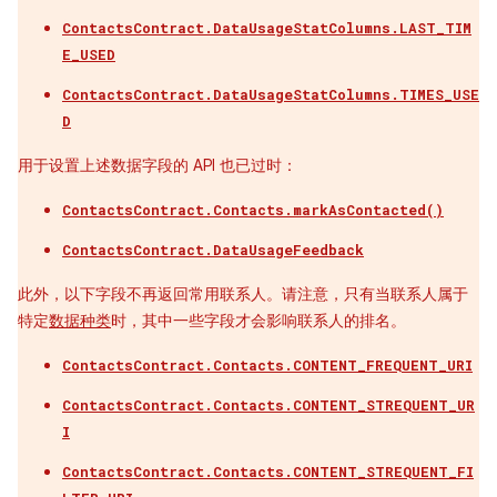
ContactsContract.DataUsageStatColumns.LAST_TIM
E_USED
ContactsContract.DataUsageStatColumns.TIMES_USE
D
用于设置上述数据字段的 API 也已过时：
ContactsContract.Contacts.markAsContacted()
ContactsContract.DataUsageFeedback
此外，以下字段不再返回常用联系人。请注意，只有当联系人属于
特定
数据种类
时，其中一些字段才会影响联系人的排名。
ContactsContract.Contacts.CONTENT_FREQUENT_URI
ContactsContract.Contacts.CONTENT_STREQUENT_UR
I
ContactsContract.Contacts.CONTENT_STREQUENT_FI