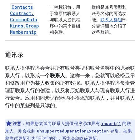
Contacts
一种标识符，用
群组是账号类型和
Contract
.
于将原始联系人
账号名称的可选功
Common
Data
与联系人提供程
能。
联系人群组
部
Kinds
.
Group
序中的某个群组
分更详细地介绍了
Membership
相关联。
这些群组。
通讯录
联系人提供程序会合并所有账号类型和账号名称中的原始联
系人行，以形成一个
联系人
。这样一来，您就可以轻松显示
和修改用户为某人收集的所有数据。联系人提供程序负责管
理新联系人行的创建，以及将原始联系人与现有联系人行进
行聚合。应用和同步适配器均不得添加联系人，并且联系人
行中的某些列是只读的。
注意
：如果您尝试向联系人提供程序添加具有
的联
insert()
系人，则会收到
异常。如果
UnsupportedOperationException
您尝试更新列为“只读”的列，系统会忽略该更新。