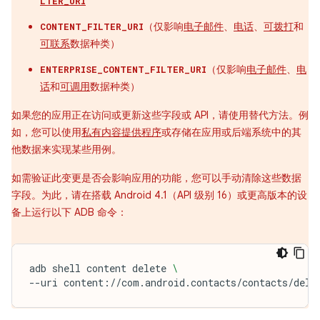
LTER_URI
（仅影响
电子邮件
、
电话
、
可拨打
和
CONTENT_FILTER_URI
可联系
数据种类）
（仅影响
电子邮件
、
电
ENTERPRISE_CONTENT_FILTER_URI
话
和
可调用
数据种类）
如果您的应用正在访问或更新这些字段或 API，请使用替代方法。例
如，您可以使用
私有内容提供程序
或存储在应用或后端系统中的其
他数据来实现某些用例。
如需验证此变更是否会影响应用的功能，您可以手动清除这些数据
字段。为此，请在搭载 Android 4.1（API 级别 16）或更高版本的设
备上运行以下 ADB 命令：
adb
shell
content
delete
\
--uri
content://com.android.contacts/contacts/dele