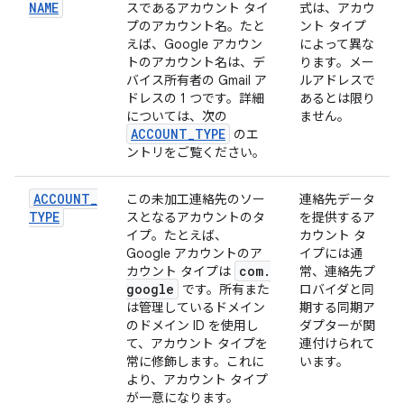
NAME
スであるアカウント タイ
式は、アカウ
プのアカウント名。たと
ント タイプ
えば、Google アカウン
によって異な
トのアカウント名は、デ
ります。メー
バイス所有者の Gmail ア
ルアドレスで
ドレスの 1 つです。詳細
あるとは限り
については、次の
ません。
ACCOUNT
_
TYPE
のエ
ントリをご覧ください。
ACCOUNT
_
この未加工連絡先のソー
連絡先データ
TYPE
スとなるアカウントのタ
を提供するア
イプ。たとえば、
カウント タ
Google アカウントのア
イプには通
com
.
カウント タイプは
常、連絡先プ
google
です。所有また
ロバイダと同
は管理しているドメイン
期する同期ア
のドメイン ID を使用し
ダプターが関
て、アカウント タイプを
連付けられて
常に修飾します。これに
います。
より、アカウント タイプ
が一意になります。