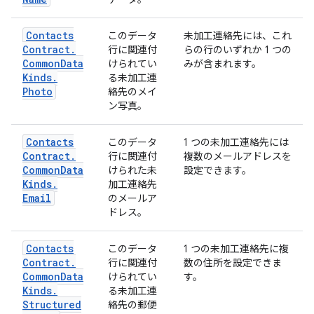
Contacts
このデータ
未加工連絡先には、これ
Contract
.
行に関連付
らの行のいずれか 1 つの
Common
Data
けられてい
みが含まれます。
Kinds
.
る未加工連
Photo
絡先のメイ
ン写真。
Contacts
このデータ
1 つの未加工連絡先には
Contract
.
行に関連付
複数のメールアドレスを
Common
Data
けられた未
設定できます。
Kinds
.
加工連絡先
Email
のメールア
ドレス。
Contacts
このデータ
1 つの未加工連絡先に複
Contract
.
行に関連付
数の住所を設定できま
Common
Data
けられてい
す。
Kinds
.
る未加工連
Structured
絡先の郵便