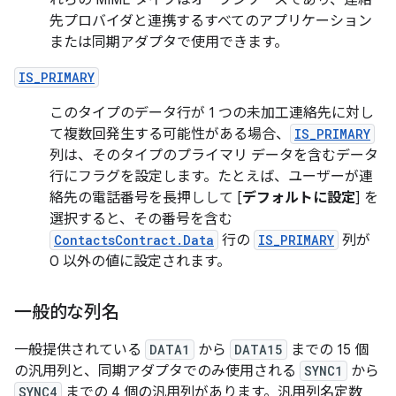
れらの MIME タイプはオープンソースであり、連絡
先プロバイダと連携するすべてのアプリケーション
または同期アダプタで使用できます。
IS_PRIMARY
このタイプのデータ行が 1 つの未加工連絡先に対し
て複数回発生する可能性がある場合、
IS_PRIMARY
列は、そのタイプのプライマリ データを含むデータ
行にフラグを設定します。たとえば、ユーザーが連
絡先の電話番号を長押しして [
デフォルトに設定
] を
選択すると、その番号を含む
ContactsContract.Data
行の
IS_PRIMARY
列が
0 以外の値に設定されます。
一般的な列名
一般提供されている
DATA1
から
DATA15
までの 15 個
の汎用列と、同期アダプタでのみ使用される
SYNC1
から
SYNC4
までの 4 個の汎用列があります。汎用列名定数