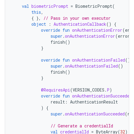
val
biometricPrompt
=
BiometricPrompt
(
this
,
{
},
// Pass in your own executor
object
:
AuthenticationCallback
()
{
override
fun
onAuthenticationError
(
err
super
.
onAuthenticationError
(
errorC
finish
()
}
override
fun
onAuthenticationFailed
()
super
.
onAuthenticationFailed
()
finish
()
}
@RequiresApi
(
VERSION_CODES
.
P
)
override
fun
onAuthenticationSucceeded
result
:
AuthenticationResult
)
{
super
.
onAuthenticationSucceeded
(
re
// Generate a credentialId
val
credentialId
=
ByteArray
(
32
)