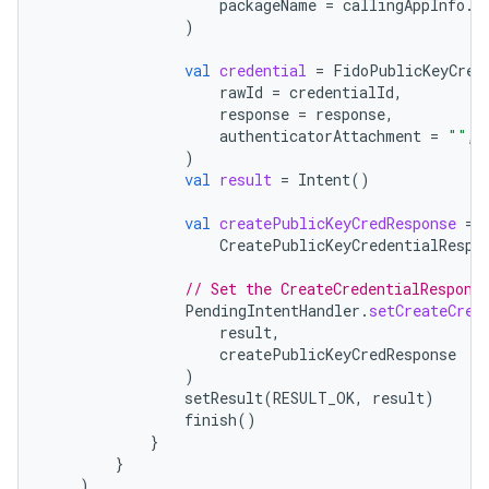
packageName
=
callingAppInfo
.
p
)
val
credential
=
FidoPublicKeyCred
rawId
=
credentialId
,
response
=
response
,
authenticatorAttachment
=
""
,
)
val
result
=
Intent
()
val
createPublicKeyCredResponse
=
CreatePublicKeyCredentialRespo
// Set the CreateCredentialRespons
PendingIntentHandler
.
setCreateCred
result
,
createPublicKeyCredResponse
)
setResult
(
RESULT_OK
,
result
)
finish
()
}
}
)