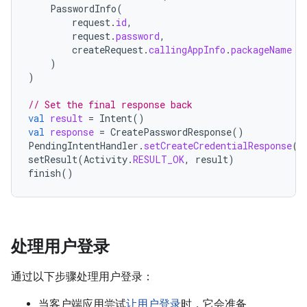
PasswordInfo
(
request
.
id
,
request
.
password
,
createRequest
.
callingAppInfo
.
packageName
)
)
// Set the final response back
val
result
=
Intent
()
val
response
=
CreatePasswordResponse
()
PendingIntentHandler
.
setCreateCredentialResponse
(
r
setResult
(
Activity
.
RESULT_OK
,
result
)
finish
()
处理用户登录
通过以下步骤处理用户登录：
当客户端应用尝试
让用户登录
时，它会准备