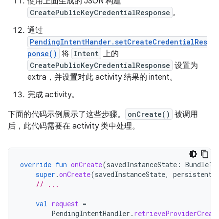
使用上面生成的 JSON 构建
CreatePublicKeyCredentialResponse
。
通过
PendingIntentHander.setCreateCredentialRes
ponse()
将
Intent
上的
CreatePublicKeyCredentialResponse
设置为
extra，并设置对此 activity 结果的 intent。
完成 activity。
下面的代码示例展示了这些步骤。
onCreate()
被调用
后，此代码需要在 activity 类中处理。
override
fun
onCreate
(
savedInstanceState
:
Bundle?,
super
.
onCreate
(
savedInstanceState
,
persistentS
// ...
val
request
=
PendingIntentHandler
.
retrieveProviderCreat