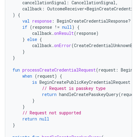
cancellationSignal
:
CancellationSignal
,
callback
:
OutcomeReceiver<BeginCreateCredentia
)
{
val
response
:
BeginCreateCredentialResponse? 
=
if
(
response
!=
null
)
{
callback
.
onResult
(
response
)
}
else
{
callback
.
onError
(
CreateCredentialUnknownEx
}
}
fun
processCreateCredentialRequest
(
request
:
BeginC
when
(
request
)
{
is
BeginCreatePublicKeyCredentialRequest
-
// Request is passkey type
return
handleCreatePasskeyQuery
(
reques
}
}
// Request not supported
return
null
}