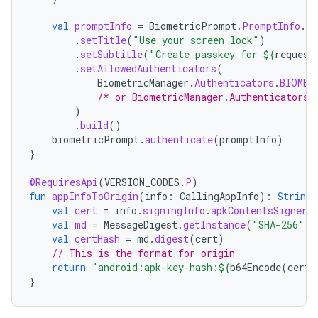
val
promptInfo
=
BiometricPrompt
.
PromptInfo
.
Bu
.
setTitle
(
"Use your screen lock"
)
.
setSubtitle
(
"Create passkey for 
${
request
.
setAllowedAuthenticators
(
BiometricManager
.
Authenticators
.
BIOMET
/* or BiometricManager.Authenticators.
)
.
build
()
biometricPrompt
.
authenticate
(
promptInfo
)
}
@RequiresApi
(
VERSION_CODES
.
P
)
fun
appInfoToOrigin
(
info
:
CallingAppInfo
):
String
val
cert
=
info
.
signingInfo
.
apkContentsSigners
val
md
=
MessageDigest
.
getInstance
(
"SHA-256"
)
val
certHash
=
md
.
digest
(
cert
)
// This is the format for origin
return
"android:apk-key-hash:
${
b64Encode
(
certH
}