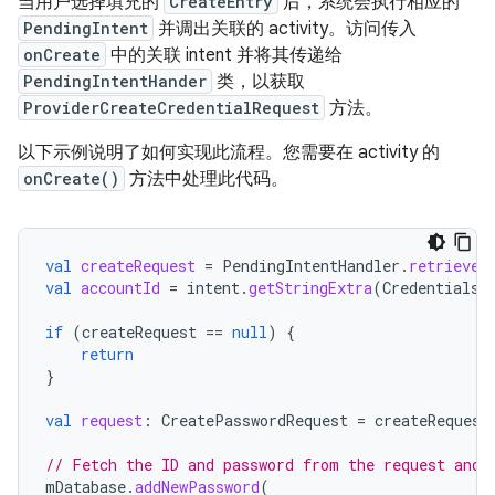
当用户选择填充的
CreateEntry
后，系统会执行相应的
PendingIntent
并调出关联的 activity。访问传入
onCreate
中的关联 intent 并将其传递给
PendingIntentHander
类，以获取
ProviderCreateCredentialRequest
方法。
以下示例说明了如何实现此流程。您需要在 activity 的
onCreate()
方法中处理此代码。
val
createRequest
=
PendingIntentHandler
.
retrieveP
val
accountId
=
intent
.
getStringExtra
(
CredentialsR
if
(
createRequest
==
null
)
{
return
}
val
request
:
CreatePasswordRequest
=
createRequest
// Fetch the ID and password from the request and 
mDatabase
.
addNewPassword
(