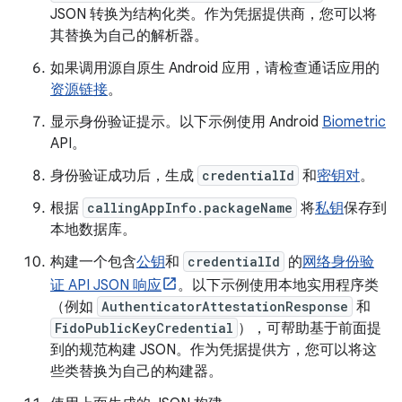
JSON 转换为结构化类。作为凭据提供商，您可以将
其替换为自己的解析器。
如果调用源自原生 Android 应用，请检查通话应用的
资源链接
。
显示身份验证提示。以下示例使用 Android
Biometric
API。
身份验证成功后，生成
credentialId
和
密钥对
。
根据
callingAppInfo.packageName
将
私钥
保存到
本地数据库。
构建一个包含
公钥
和
credentialId
的
网络身份验
证 API JSON 响应
。以下示例使用本地实用程序类
（例如
AuthenticatorAttestationResponse
和
FidoPublicKeyCredential
），可帮助基于前面提
到的规范构建 JSON。作为凭据提供方，您可以将这
些类替换为自己的构建器。