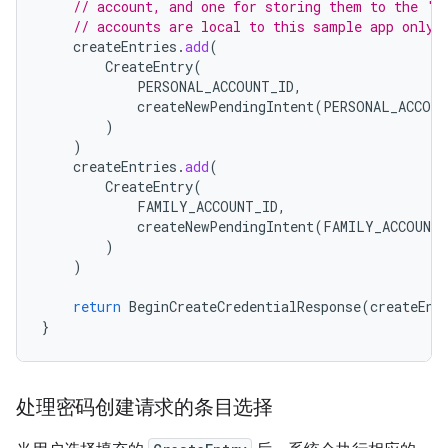
// account, and one for storing them to the 'F
// accounts are local to this sample app only.
createEntries
.
add
(
CreateEntry
(
PERSONAL_ACCOUNT_ID
,
createNewPendingIntent
(
PERSONAL_ACCOUN
)
)
createEntries
.
add
(
CreateEntry
(
FAMILY_ACCOUNT_ID
,
createNewPendingIntent
(
FAMILY_ACCOUNT_
)
)
return
BeginCreateCredentialResponse
(
createEnt
}
处理密码创建请求的条目选择