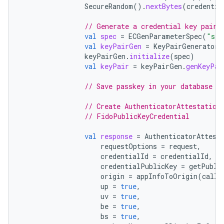
SecureRandom
().
nextBytes
(
credentia
// Generate a credential key pair
val
spec
=
ECGenParameterSpec
(
"sec
val
keyPairGen
=
KeyPairGenerator
.
keyPairGen
.
initialize
(
spec
)
val
keyPair
=
keyPairGen
.
genKeyPai
// Save passkey in your database a
// Create AuthenticatorAttestation
// FidoPublicKeyCredential
val
response
=
AuthenticatorAttest
requestOptions
=
request
,
credentialId
=
credentialId
,
credentialPublicKey
=
getPubli
origin
=
appInfoToOrigin
(
calli
up
=
true
,
uv
=
true
,
be
=
true
,
bs
=
true
,