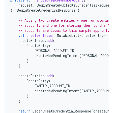
private
fun
handleCreatePasskeyQuery
(
request
:
BeginCreatePublicKeyCredentialRequest
):
BeginCreateCredentialResponse
{
// Adding two create entries - one for storing
// account, and one for storing them to the 'F
// accounts are local to this sample app only.
val
createEntries
:
MutableList<CreateEntry>
=
createEntries
.
add
(
CreateEntry
(
PERSONAL_ACCOUNT_ID
,
createNewPendingIntent
(
PERSONAL_ACCOUN
)
)
createEntries
.
add
(
CreateEntry
(
FAMILY_ACCOUNT_ID
,
createNewPendingIntent
(
FAMILY_ACCOUNT_
)
)
return
BeginCreateCredentialResponse
(
createEnt