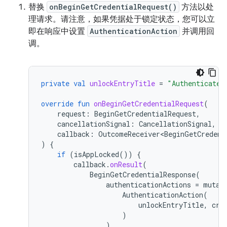
替换
onBeginGetCredentialRequest()
方法以处
理请求。请注意，如果凭据处于锁定状态，您可以立
即在响应中设置
AuthenticationAction
并调用回
调。
private
val
unlockEntryTitle
=
"Authenticate 
override
fun
onBeginGetCredentialRequest
(
request
:
BeginGetCredentialRequest
,
cancellationSignal
:
CancellationSignal
,
callback
:
OutcomeReceiver<BeginGetCredent
)
{
if
(
isAppLocked
())
{
callback
.
onResult
(
BeginGetCredentialResponse
(
authenticationActions
=
mutab
AuthenticationAction
(
unlockEntryTitle
,
cre
)
)