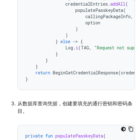
credentialEntries
.
addAll
(
populatePasskeyData
(
callingPackageInfo
,
option
)
)
}
else
-
>
{
Log
.
i
(
TAG
,
"Request not suppo
}
}
}
return
BeginGetCredentialResponse
(
credent
}
从数据库查询凭据，创建要填充的通行密钥和密码条
目。
private
fun
populatePasskeyData
(