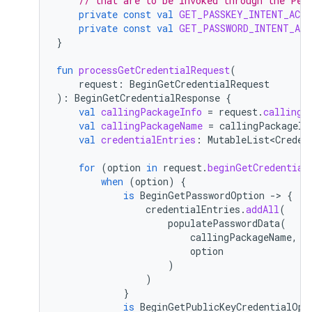
// that are to be invoked through the Pen
private
const
val
GET_PASSKEY_INTENT_ACT
private
const
val
GET_PASSWORD_INTENT_AC
}
fun
processGetCredentialRequest
(
request
:
BeginGetCredentialRequest
):
BeginGetCredentialResponse
{
val
callingPackageInfo
=
request
.
callingA
val
callingPackageName
=
callingPackageIn
val
credentialEntries
:
MutableList<Creden
for
(
option
in
request
.
beginGetCredential
when
(
option
)
{
is
BeginGetPasswordOption
-
>
{
credentialEntries
.
addAll
(
populatePasswordData
(
callingPackageName
,
option
)
)
}
is
BeginGetPublicKeyCredentialOpt