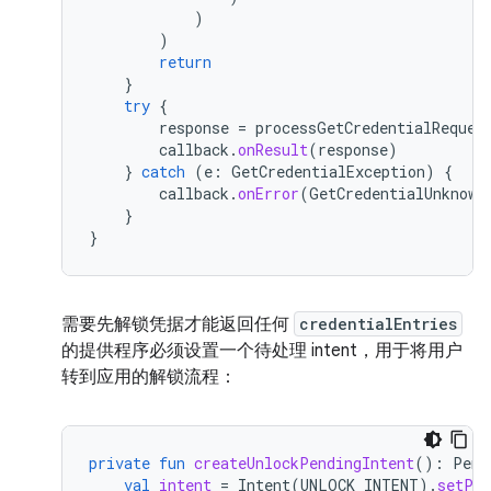
)
)
return
}
try
{
response
=
processGetCredentialReques
callback
.
onResult
(
response
)
}
catch
(
e
:
GetCredentialException
)
{
callback
.
onError
(
GetCredentialUnknown
}
}
需要先解锁凭据才能返回任何
credentialEntries
的提供程序必须设置一个待处理 intent，用于将用户
转到应用的解锁流程：
private
fun
createUnlockPendingIntent
():
Pend
val
intent
=
Intent
(
UNLOCK_INTENT
).
setPac