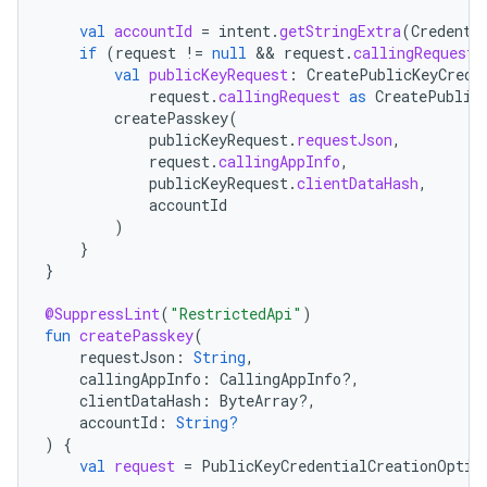
val
accountId
=
intent
.
getStringExtra
(
Credenti
if
(
request
!=
null
 && 
request
.
callingRequest
val
publicKeyRequest
:
CreatePublicKeyCrede
request
.
callingRequest
as
CreatePublic
createPasskey
(
publicKeyRequest
.
requestJson
,
request
.
callingAppInfo
,
publicKeyRequest
.
clientDataHash
,
accountId
)
}
}
@SuppressLint
(
"RestrictedApi"
)
fun
createPasskey
(
requestJson
:
String
,
callingAppInfo
:
CallingAppInfo?,
clientDataHash
:
ByteArray?,
accountId
:
String?
)
{
val
request
=
PublicKeyCredentialCreationOptio