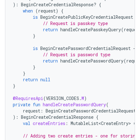
):
BeginCreateCredentialResponse? 
{
when
(
request
)
{
is
BeginCreatePublicKeyCredentialRequest
-
// Request is passkey type
return
handleCreatePasskeyQuery
(
reques
}
is
BeginCreatePasswordCredentialRequest
-
>
// Request is password type
return
handleCreatePasswordQuery
(
reque
}
}
return
null
}
@RequiresApi
(
VERSION_CODES
.
M
)
private
fun
handleCreatePasswordQuery
(
request
:
BeginCreatePasswordCredentialRequest
):
BeginCreateCredentialResponse
{
val
createEntries
:
MutableList<CreateEntry>
=
// Adding two create entries - one for storing