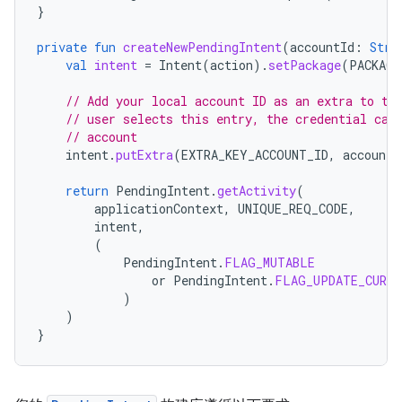
}
private
fun
createNewPendingIntent
(
accountId
:
Stri
val
intent
=
Intent
(
action
).
setPackage
(
PACKAGE
// Add your local account ID as an extra to th
// user selects this entry, the credential can
// account
intent
.
putExtra
(
EXTRA_KEY_ACCOUNT_ID
,
accountI
return
PendingIntent
.
getActivity
(
applicationContext
,
UNIQUE_REQ_CODE
,
intent
,
(
PendingIntent
.
FLAG_MUTABLE
or
PendingIntent
.
FLAG_UPDATE_CURRE
)
)
}