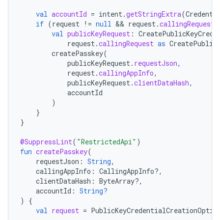
val
accountId
=
intent
.
getStringExtra
(
Credenti
if
(
request
!=
null
 && 
request
.
callingRequest
val
publicKeyRequest
:
CreatePublicKeyCrede
request
.
callingRequest
as
CreatePublic
createPasskey
(
publicKeyRequest
.
requestJson
,
request
.
callingAppInfo
,
publicKeyRequest
.
clientDataHash
,
accountId
)
}
}
@SuppressLint
(
"RestrictedApi"
)
fun
createPasskey
(
requestJson
:
String
,
callingAppInfo
:
CallingAppInfo?,
clientDataHash
:
ByteArray?,
accountId
:
String?
)
{
val
request
=
PublicKeyCredentialCreationOptio