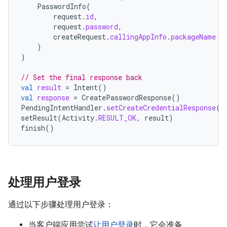
PasswordInfo
(
request
.
id
,
request
.
password
,
createRequest
.
callingAppInfo
.
packageName
)
)
// Set the final response back
val
result
=
Intent
()
val
response
=
CreatePasswordResponse
()
PendingIntentHandler
.
setCreateCredentialResponse
(
r
setResult
(
Activity
.
RESULT_OK
,
result
)
finish
()
处理用户登录
通过以下步骤处理用户登录：
当客户端应用尝试
让用户登录
时，它会准备