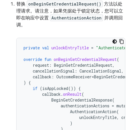
替换
onBeginGetCredentialRequest()
方法以处
理请求。请注意，如果凭据处于锁定状态，您可以立
即在响应中设置
AuthenticationAction
并调用回
调。
private
val
unlockEntryTitle
=
"Authenticate 
override
fun
onBeginGetCredentialRequest
(
request
:
BeginGetCredentialRequest
,
cancellationSignal
:
CancellationSignal
,
callback
:
OutcomeReceiver<BeginGetCredent
)
{
if
(
isAppLocked
())
{
callback
.
onResult
(
BeginGetCredentialResponse
(
authenticationActions
=
mutab
AuthenticationAction
(
unlockEntryTitle
,
cre
)
)