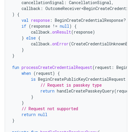
cancellationSignal
:
CancellationSignal
,
callback
:
OutcomeReceiver<BeginCreateCredentia
)
{
val
response
:
BeginCreateCredentialResponse? 
=
if
(
response
!=
null
)
{
callback
.
onResult
(
response
)
}
else
{
callback
.
onError
(
CreateCredentialUnknownEx
}
}
fun
processCreateCredentialRequest
(
request
:
BeginC
when
(
request
)
{
is
BeginCreatePublicKeyCredentialRequest
-
// Request is passkey type
return
handleCreatePasskeyQuery
(
reques
}
}
// Request not supported
return
null
}