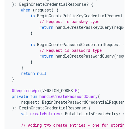
):
BeginCreateCredentialResponse? 
{
when
(
request
)
{
is
BeginCreatePublicKeyCredentialRequest
-
// Request is passkey type
return
handleCreatePasskeyQuery
(
reques
}
is
BeginCreatePasswordCredentialRequest
-
>
// Request is password type
return
handleCreatePasswordQuery
(
reque
}
}
return
null
}
@RequiresApi
(
VERSION_CODES
.
M
)
private
fun
handleCreatePasswordQuery
(
request
:
BeginCreatePasswordCredentialRequest
):
BeginCreateCredentialResponse
{
val
createEntries
:
MutableList<CreateEntry>
=
// Adding two create entries - one for storing