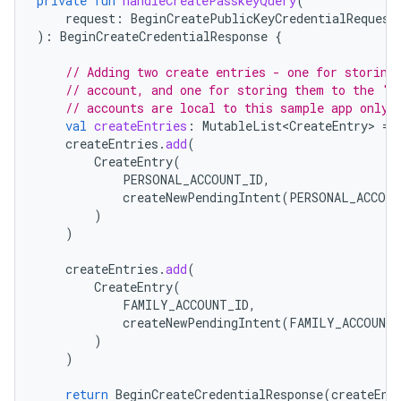
private
fun
handleCreatePasskeyQuery
(
request
:
BeginCreatePublicKeyCredentialRequest
):
BeginCreateCredentialResponse
{
// Adding two create entries - one for storing
// account, and one for storing them to the 'F
// accounts are local to this sample app only.
val
createEntries
:
MutableList<CreateEntry>
=
createEntries
.
add
(
CreateEntry
(
PERSONAL_ACCOUNT_ID
,
createNewPendingIntent
(
PERSONAL_ACCOUN
)
)
createEntries
.
add
(
CreateEntry
(
FAMILY_ACCOUNT_ID
,
createNewPendingIntent
(
FAMILY_ACCOUNT_
)
)
return
BeginCreateCredentialResponse
(
createEnt