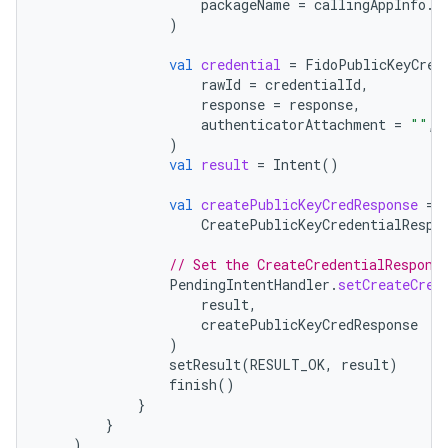
packageName
=
callingAppInfo
.
p
)
val
credential
=
FidoPublicKeyCred
rawId
=
credentialId
,
response
=
response
,
authenticatorAttachment
=
""
,
)
val
result
=
Intent
()
val
createPublicKeyCredResponse
=
CreatePublicKeyCredentialRespo
// Set the CreateCredentialRespons
PendingIntentHandler
.
setCreateCred
result
,
createPublicKeyCredResponse
)
setResult
(
RESULT_OK
,
result
)
finish
()
}
}
)