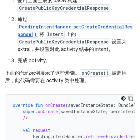
使用上面生成的 JSON 构建
CreatePublicKeyCredentialResponse
。
通过
PendingIntentHander.setCreateCredentialRes
ponse()
将
Intent
上的
CreatePublicKeyCredentialResponse
设置为
extra，并设置对此 activity 结果的 intent。
完成 activity。
下面的代码示例展示了这些步骤。
onCreate()
被调用
后，此代码需要在 activity 类中处理。
override
fun
onCreate
(
savedInstanceState
:
Bundle?,
super
.
onCreate
(
savedInstanceState
,
persistentS
// ...
val
request
=
PendingIntentHandler
.
retrieveProviderCreat