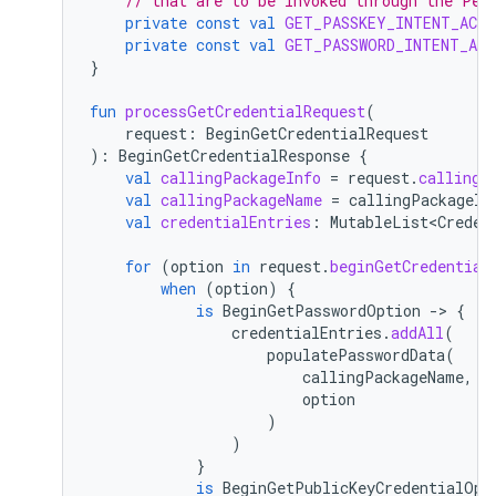
// that are to be invoked through the Pen
private
const
val
GET_PASSKEY_INTENT_ACT
private
const
val
GET_PASSWORD_INTENT_AC
}
fun
processGetCredentialRequest
(
request
:
BeginGetCredentialRequest
):
BeginGetCredentialResponse
{
val
callingPackageInfo
=
request
.
callingA
val
callingPackageName
=
callingPackageIn
val
credentialEntries
:
MutableList<Creden
for
(
option
in
request
.
beginGetCredential
when
(
option
)
{
is
BeginGetPasswordOption
-
>
{
credentialEntries
.
addAll
(
populatePasswordData
(
callingPackageName
,
option
)
)
}
is
BeginGetPublicKeyCredentialOpt