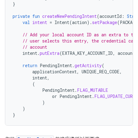
}
private
fun
createNewPendingIntent
(
accountId
:
Stri
val
intent
=
Intent
(
action
).
setPackage
(
PACKAGE
// Add your local account ID as an extra to th
// user selects this entry, the credential can
// account
intent
.
putExtra
(
EXTRA_KEY_ACCOUNT_ID
,
accountI
return
PendingIntent
.
getActivity
(
applicationContext
,
UNIQUE_REQ_CODE
,
intent
,
(
PendingIntent
.
FLAG_MUTABLE
or
PendingIntent
.
FLAG_UPDATE_CURRE
)
)
}