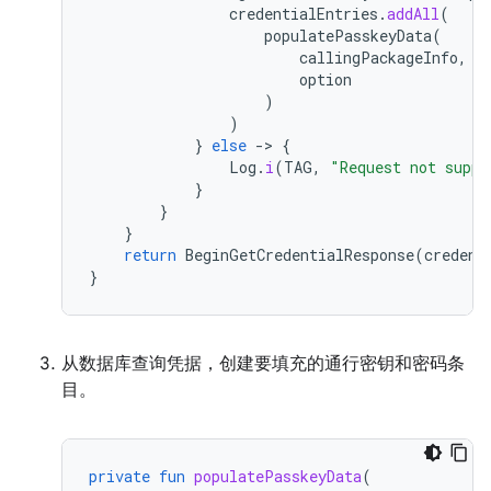
credentialEntries
.
addAll
(
populatePasskeyData
(
callingPackageInfo
,
option
)
)
}
else
-
>
{
Log
.
i
(
TAG
,
"Request not suppo
}
}
}
return
BeginGetCredentialResponse
(
credent
}
从数据库查询凭据，创建要填充的通行密钥和密码条
目。
private
fun
populatePasskeyData
(