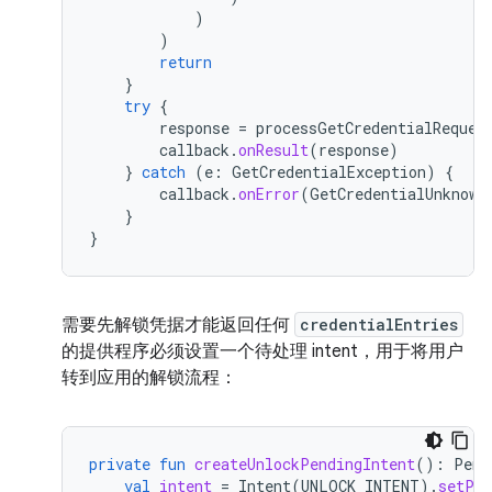
)
)
return
}
try
{
response
=
processGetCredentialReques
callback
.
onResult
(
response
)
}
catch
(
e
:
GetCredentialException
)
{
callback
.
onError
(
GetCredentialUnknown
}
}
需要先解锁凭据才能返回任何
credentialEntries
的提供程序必须设置一个待处理 intent，用于将用户
转到应用的解锁流程：
private
fun
createUnlockPendingIntent
():
Pend
val
intent
=
Intent
(
UNLOCK_INTENT
).
setPac