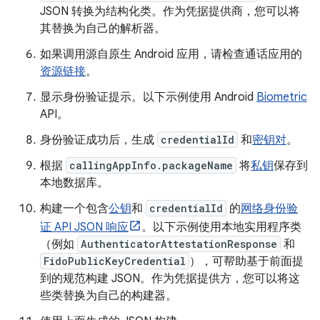
JSON 转换为结构化类。作为凭据提供商，您可以将
其替换为自己的解析器。
如果调用源自原生 Android 应用，请检查通话应用的
资源链接
。
显示身份验证提示。以下示例使用 Android
Biometric
API。
身份验证成功后，生成
credentialId
和
密钥对
。
根据
callingAppInfo.packageName
将
私钥
保存到
本地数据库。
构建一个包含
公钥
和
credentialId
的
网络身份验
证 API JSON 响应
。以下示例使用本地实用程序类
（例如
AuthenticatorAttestationResponse
和
FidoPublicKeyCredential
），可帮助基于前面提
到的规范构建 JSON。作为凭据提供方，您可以将这
些类替换为自己的构建器。