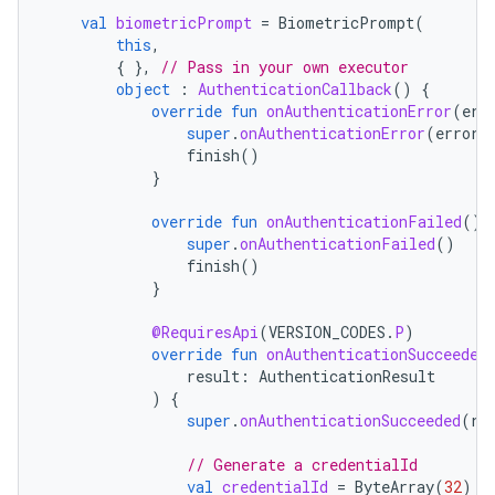
val
biometricPrompt
=
BiometricPrompt
(
this
,
{
},
// Pass in your own executor
object
:
AuthenticationCallback
()
{
override
fun
onAuthenticationError
(
err
super
.
onAuthenticationError
(
errorC
finish
()
}
override
fun
onAuthenticationFailed
()
super
.
onAuthenticationFailed
()
finish
()
}
@RequiresApi
(
VERSION_CODES
.
P
)
override
fun
onAuthenticationSucceeded
result
:
AuthenticationResult
)
{
super
.
onAuthenticationSucceeded
(
re
// Generate a credentialId
val
credentialId
=
ByteArray
(
32
)