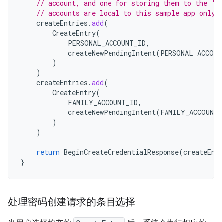
// account, and one for storing them to the 'F
// accounts are local to this sample app only.
createEntries
.
add
(
CreateEntry
(
PERSONAL_ACCOUNT_ID
,
createNewPendingIntent
(
PERSONAL_ACCOUN
)
)
createEntries
.
add
(
CreateEntry
(
FAMILY_ACCOUNT_ID
,
createNewPendingIntent
(
FAMILY_ACCOUNT_
)
)
return
BeginCreateCredentialResponse
(
createEnt
}
处理密码创建请求的条目选择