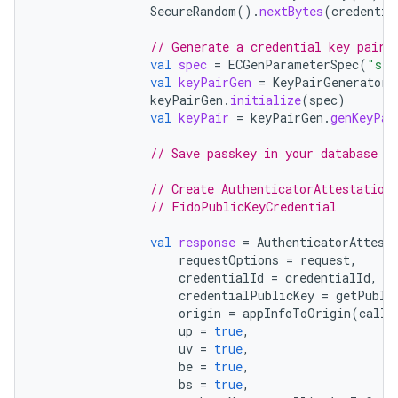
SecureRandom
().
nextBytes
(
credentia
// Generate a credential key pair
val
spec
=
ECGenParameterSpec
(
"sec
val
keyPairGen
=
KeyPairGenerator
.
keyPairGen
.
initialize
(
spec
)
val
keyPair
=
keyPairGen
.
genKeyPai
// Save passkey in your database a
// Create AuthenticatorAttestation
// FidoPublicKeyCredential
val
response
=
AuthenticatorAttest
requestOptions
=
request
,
credentialId
=
credentialId
,
credentialPublicKey
=
getPubli
origin
=
appInfoToOrigin
(
calli
up
=
true
,
uv
=
true
,
be
=
true
,
bs
=
true
,