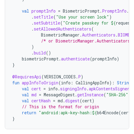
val
promptInfo
=
BiometricPrompt
.
PromptInfo
.
Bu
.
setTitle
(
"Use your screen lock"
)
.
setSubtitle
(
"Create passkey for 
${
request
.
setAllowedAuthenticators
(
BiometricManager
.
Authenticators
.
BIOMET
/* or BiometricManager.Authenticators.
)
.
build
()
biometricPrompt
.
authenticate
(
promptInfo
)
}
@RequiresApi
(
VERSION_CODES
.
P
)
fun
appInfoToOrigin
(
info
:
CallingAppInfo
):
String
val
cert
=
info
.
signingInfo
.
apkContentsSigners
val
md
=
MessageDigest
.
getInstance
(
"SHA-256"
)
val
certHash
=
md
.
digest
(
cert
)
// This is the format for origin
return
"android:apk-key-hash:
${
b64Encode
(
certH
}