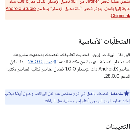
تشغيل عملية فحص Jetifier من "أداة تحليل الإصدار" للتأكّد مما إذا كانت هناك
حاجة إليها بالفعل. يتوفر فحص "أداة تحليل الإصدار" بدءًا من
Android Studio
.
Chipmunk
المتطلّبات الأساسية
قبل نقل البيانات، يُرجى تحديث تطبيقك. ننصحك بتحديث مشروعك
لاستخدام النسخة النهائية من مكتبة الدعم:
الإصدار 28.0.0
. وذلك لأنّ
عناصر AndroidX ذات الإصدار 1.0.0 تُعادل عناصر ثنائية لعناصر مكتبة
الدعم 28.0.0.
ملاحظة:
ننصحك بالعمل في فرع منفصل عند نقل البيانات. وحاوِل أيضًا تجنُّب
إعادة تنظيم الرمز البرمجي أثناء إجراء عملية نقل البيانات.
التعيينات