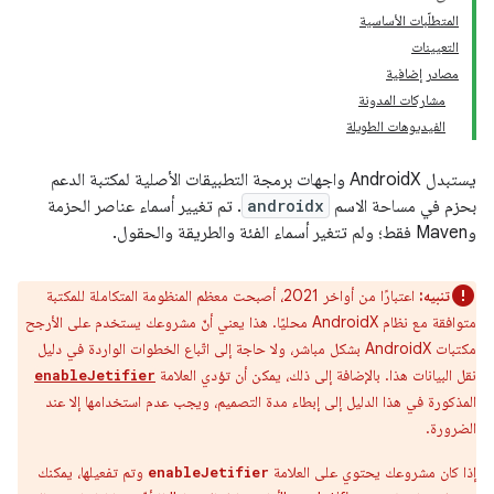
المتطلّبات الأساسية
التعيينات
مصادر إضافية
مشاركات المدونة
الفيديوهات الطويلة
يستبدل AndroidX واجهات برمجة التطبيقات الأصلية لمكتبة الدعم
بحزم في مساحة الاسم
androidx
. تم تغيير أسماء عناصر الحزمة
وMaven فقط؛ ولم تتغير أسماء الفئة والطريقة والحقول.
تنبيه:
اعتبارًا من أواخر 2021، أصبحت معظم المنظومة المتكاملة للمكتبة
متوافقة مع نظام AndroidX محليًا. هذا يعني أنّ مشروعك يستخدم على الأرجح
مكتبات AndroidX بشكل مباشر، ولا حاجة إلى اتّباع الخطوات الواردة في دليل
نقل البيانات هذا. بالإضافة إلى ذلك، يمكن أن تؤدي العلامة
enableJetifier
المذكورة في هذا الدليل إلى إبطاء مدة التصميم، ويجب عدم استخدامها إلا عند
الضرورة.
إذا كان مشروعك يحتوي على العلامة
وتم تفعيلها، يمكنك
enableJetifier