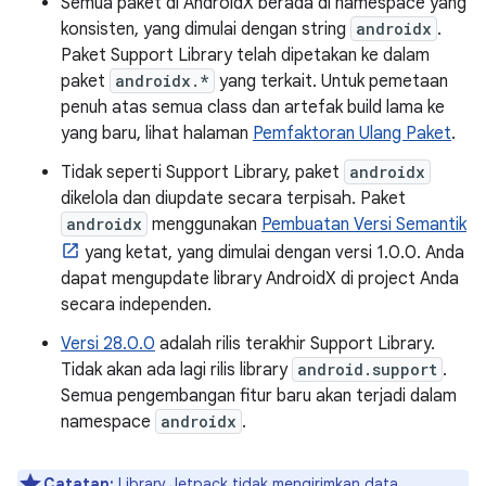
Semua paket di AndroidX berada di namespace yang
konsisten, yang dimulai dengan string
androidx
.
Paket Support Library telah dipetakan ke dalam
paket
androidx.*
yang terkait. Untuk pemetaan
penuh atas semua class dan artefak build lama ke
yang baru, lihat halaman
Pemfaktoran Ulang Paket
.
Tidak seperti Support Library, paket
androidx
dikelola dan diupdate secara terpisah. Paket
androidx
menggunakan
Pembuatan Versi Semantik
yang ketat, yang dimulai dengan versi 1.0.0. Anda
dapat mengupdate library AndroidX di project Anda
secara independen.
Versi 28.0.0
adalah rilis terakhir Support Library.
Tidak akan ada lagi rilis library
android.support
.
Semua pengembangan fitur baru akan terjadi dalam
namespace
androidx
.
Catatan:
Library Jetpack tidak mengirimkan data