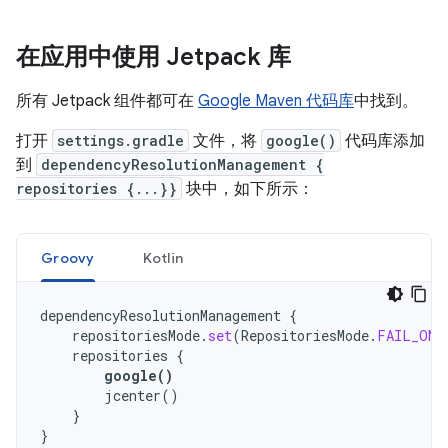
在应用中使用 Jetpack 库
所有 Jetpack 组件都可在
Google Maven 代码库
中找到。
打开
settings.gradle
文件，将
google()
代码库添加
到
dependencyResolutionManagement {
repositories {...}}
块中，如下所示：
Groovy
Kotlin
dependencyResolutionManagement
{
repositoriesMode
.
set
(
RepositoriesMode
.
FAIL_ON_
repositories
{
google
()
jcenter
()
}
}