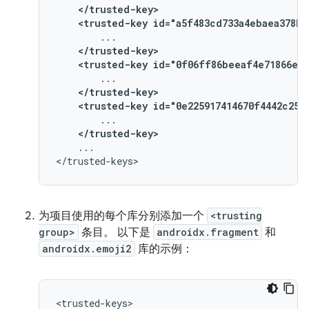
</trusted-key>
<trusted-key
id="a5f483cd733a4ebaea378b2
</trusted-key>
<trusted-key
id="0f06ff86beeaf4e71866ee5
</trusted-key>
<trusted-key
id="0e225917414670f4442c250
</trusted-key>
...

为项目使用的每个库分别添加一个
<trusting
group>
条目。 以下是
androidx.fragment
和
androidx.emoji2
库的示例：