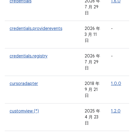
credentials
2026 年
1.6.0
-
7 月 29
日
credentials.providerevents
2026 年
-
-
3 月 11
日
credentials.registry
2026 年
-
-
7 月 29
日
cursoradapter
2018 年
1.0.0
-
9 月 21
日
customview (*)
2025 年
1.2.0
-
4 月 23
日