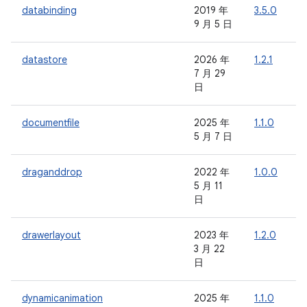
databinding
2019 年
3.5.0
-
9 月 5 日
datastore
2026 年
1.2.1
-
7 月 29
日
documentfile
2025 年
1.1.0
-
5 月 7 日
draganddrop
2022 年
1.0.0
-
5 月 11
日
drawerlayout
2023 年
1.2.0
-
3 月 22
日
dynamicanimation
2025 年
1.1.0
-