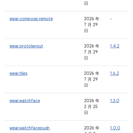
日
wear.compose.remote
2026 年
-
-
7 月 29
日
wear.protolayout
2026 年
1.4.2
-
7 月 29
日
wear.tiles
2026 年
1.6.2
-
7 月 29
日
wear.watchface
2026 年
1.3.0
-
2 月 25
日
wear.watchfacepush
2026 年
1.0.0
-