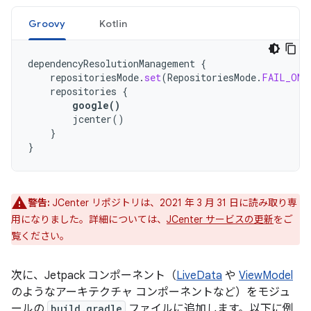
Groovy
Kotlin
dependencyResolutionManagement
{
repositoriesMode
.
set
(
RepositoriesMode
.
FAIL_ON_
repositories
{
google
()
jcenter
()
}
}
警告:
JCenter リポジトリは、2021 年 3 月 31 日に読み取り専
用になりました。詳細については、
JCenter サービスの更新
をご
覧ください。
次に、Jetpack コンポーネント（
LiveData
や
ViewModel
のようなアーキテクチャ コンポーネントなど）をモジュ
ールの
build.gradle
ファイルに追加します。以下に例