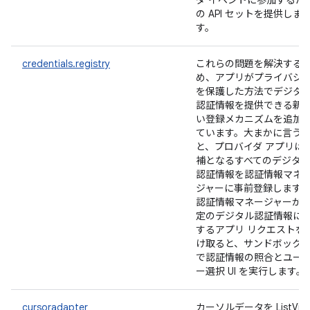
ダ イベントに参加するた
の API セットを提供しま
す。
credentials.registry
これらの問題を解決する
め、アプリがプライバシ
を保護した方法でデジタ
認証情報を提供できる新
い登録メカニズムを追加
ています。大まかに言う
と、プロバイダ アプリは
補となるすべてのデジタ
認証情報を認証情報マネ
ジャーに事前登録します
認証情報マネージャーが
定のデジタル認証情報に
するアプリ リクエストを
け取ると、サンドボック
で認証情報の照合とユー
ー選択 UI を実行します。
cursoradapter
カーソルデータを ListVie