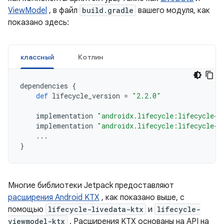
ViewModel
, в файл
build.gradle
вашего модуля, как
показано здесь:
классный
Котлин
dependencies
{
def
lifecycle_version
=
"2.2.0"
implementation
"androidx.lifecycle:lifecycle-l
implementation
"androidx.lifecycle:lifecycle-v
...
}
Многие библиотеки Jetpack предоставляют
расширения Android KTX
, как показано выше, с
помощью
lifecycle-livedata-ktx
и
lifecycle-
viewmodel-ktx
. Расширения KTX основаны на API на