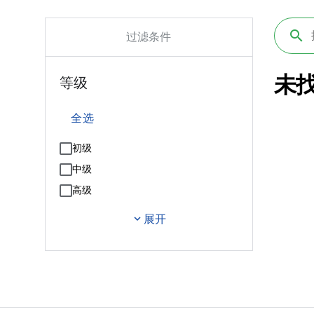
过滤条件
未
等级
全选
初级
中级
高级
expand_more
展开