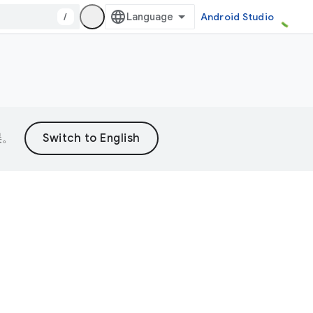
/
Android Studio
误。