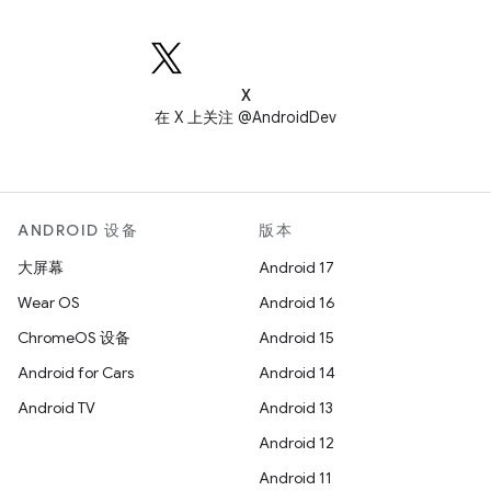
X
在 X 上关注 @AndroidDev
ANDROID 设备
版本
大屏幕
Android 17
Wear OS
Android 16
ChromeOS 设备
Android 15
Android for Cars
Android 14
Android TV
Android 13
Android 12
Android 11