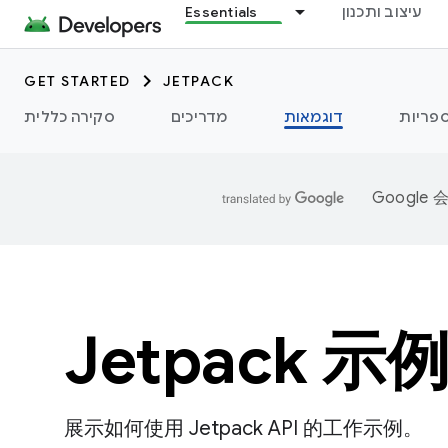
Essentials
עיצוב ותכנון
GET STARTED
JETPACK
פריות
דוגמאות
מדריכים
סקירה כללית
Googl
Jetpack 示
展示如何使用 Jetpack API 的工作示例。