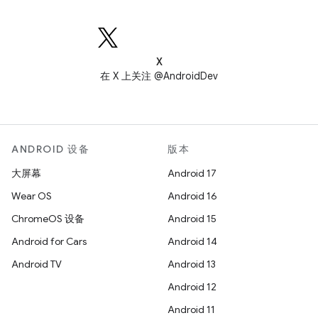
X
在 X 上关注 @AndroidDev
ANDROID 设备
版本
大屏幕
Android 17
Wear OS
Android 16
ChromeOS 设备
Android 15
Android for Cars
Android 14
Android TV
Android 13
Android 12
Android 11