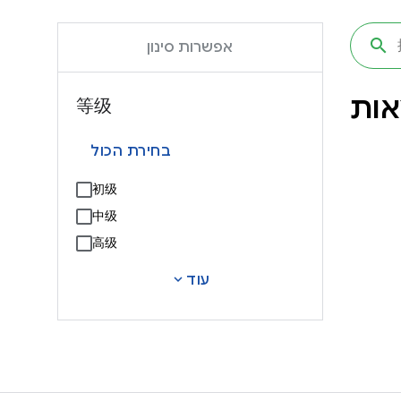
אפשרות סינון
等级
בחירת הכול
初级
中级
高级
expand_more
עוד