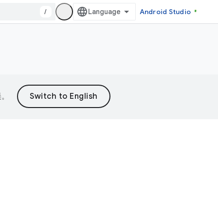
/
Android Studio
误。