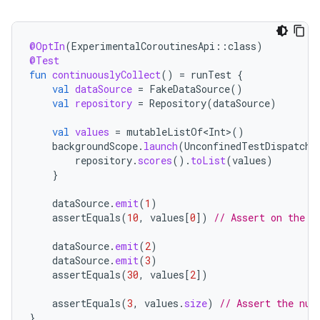
@OptIn
(
ExperimentalCoroutinesApi
::
class
)
@Test
fun
continuouslyCollect
()
=
runTest
{
val
dataSource
=
FakeDataSource
()
val
repository
=
Repository
(
dataSource
)
val
values
=
mutableListOf<Int>
()
backgroundScope
.
launch
(
UnconfinedTestDispatche
repository
.
scores
().
toList
(
values
)
}
dataSource
.
emit
(
1
)
assertEquals
(
10
,
values
[
0
]
)
// Assert on the l
dataSource
.
emit
(
2
)
dataSource
.
emit
(
3
)
assertEquals
(
30
,
values
[
2
]
)
assertEquals
(
3
,
values
.
size
)
// Assert the num
}