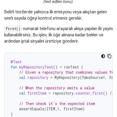
(test edilen konu).
Belirli testlerde yalnızca ilk emisyonu veya akıştan gelen
sınırlı sayıda öğeyi kontrol etmeniz gerekir.
first()
numaralı telefonu arayarak akışa yapılan ilk yayını
kullanabilirsiniz. Bu işlev, ilk öğe alınana kadar bekler ve
ardından iptal sinyalini üreticiye gönderir.
@Test
fun
myRepositoryTest
()
=
runTest
{
// Given a repository that combines values fro
val
repository
=
MyRepository
(
fakeSource1
,
fak
// When the repository emits a value
val
firstItem
=
repository
.
counter
.
first
()
// 
// Then check it's the expected item
assertEquals
(
ITEM_1
,
firstItem
)
}