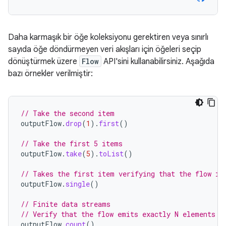
Daha karmaşık bir öğe koleksiyonu gerektiren veya sınırlı
sayıda öğe döndürmeyen veri akışları için öğeleri seçip
dönüştürmek üzere
Flow
API'sini kullanabilirsiniz. Aşağıda
bazı örnekler verilmiştir:
// Take the second item
outputFlow
.
drop
(
1
).
first
()
// Take the first 5 items
outputFlow
.
take
(
5
).
toList
()
// Takes the first item verifying that the flow is
outputFlow
.
single
()
// Finite data streams
// Verify that the flow emits exactly N elements (
outputFlow
.
count
()