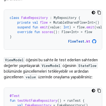
class
FakeRepository
:
MyRepository
{
private
val
flow
=
MutableSharedFlow<Int>
()
suspend
fun
emit
(
value
:
Int
)
=
flow
.
emit
(
value
override
fun
scores
():
Flow<Int>
=
flow
}
FlowTest
.
kt
ViewModel
öğesini bu sahte ile test ederken sahteden
değerler yayınlayarak
ViewModel
öğesinin
StateFlow
bölümünde güncellemeleri tetikleyebilir ve ardından
güncellenen
value
üzerinde onaylama yapabilirsiniz:
@Test
fun
testHotFakeRepository
()
=
runTest
{
val
fakeRepository
=
FakeRepository
()