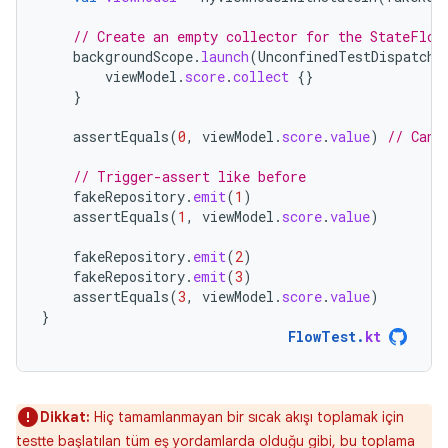
// Create an empty collector for the StateFlow
backgroundScope
.
launch
(
UnconfinedTestDispatche
viewModel
.
score
.
collect
{}
}
assertEquals
(
0
,
viewModel
.
score
.
value
)
// Can 
// Trigger-assert like before
fakeRepository
.
emit
(
1
)
assertEquals
(
1
,
viewModel
.
score
.
value
)
fakeRepository
.
emit
(
2
)
fakeRepository
.
emit
(
3
)
assertEquals
(
3
,
viewModel
.
score
.
value
)
}
FlowTest
.
kt
Dikkat:
Hiç tamamlanmayan bir sıcak akışı toplamak için
testte başlatılan tüm eş yordamlarda olduğu gibi, bu toplama