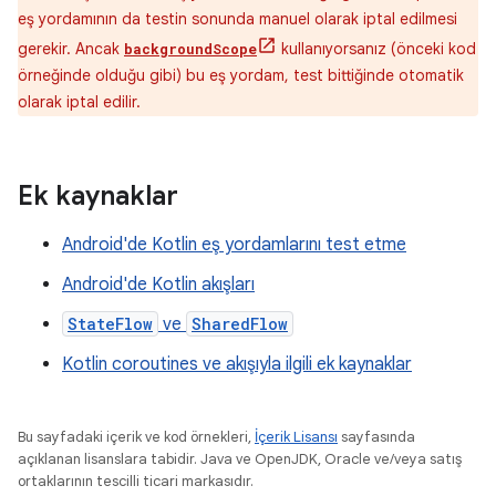
eş yordamının da testin sonunda manuel olarak iptal edilmesi
gerekir. Ancak
kullanıyorsanız (önceki kod
backgroundScope
örneğinde olduğu gibi) bu eş yordam, test bittiğinde otomatik
olarak iptal edilir.
Ek kaynaklar
Android'de Kotlin eş yordamlarını test etme
Android'de Kotlin akışları
StateFlow
ve
SharedFlow
Kotlin coroutines ve akışıyla ilgili ek kaynaklar
Bu sayfadaki içerik ve kod örnekleri,
İçerik Lisansı
sayfasında
açıklanan lisanslara tabidir. Java ve OpenJDK, Oracle ve/veya satış
ortaklarının tescilli ticari markasıdır.