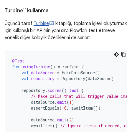
Turbine'i kullanma
Üçüncü taraf
Turbine
kitaplığı, toplama işlevi oluşturmak
için kullanışlı bir API'nin yanı sıra Flow'ları test etmeye
yönelik diğer kolaylık özelliklerini de sunar:
@Test
fun
usingTurbine
()
=
runTest
{
val
dataSource
=
FakeDataSource
()
val
repository
=
Repository
(
dataSource
)
repository
.
scores
().
test
{
// Make calls that will trigger value chan
dataSource
.
emit
(
1
)
assertEquals
(
10
,
awaitItem
())
dataSource
.
emit
(
2
)
awaitItem
()
// Ignore items if needed, can