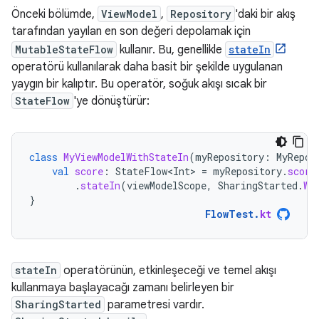
Önceki bölümde,
ViewModel
,
Repository
'daki bir akış
tarafından yayılan en son değeri depolamak için
MutableStateFlow
kullanır. Bu, genellikle
stateIn
operatörü kullanılarak daha basit bir şekilde uygulanan
yaygın bir kalıptır. Bu operatör, soğuk akışı sıcak bir
StateFlow
'ye dönüştürür:
class
MyViewModelWithStateIn
(
myRepository
:
MyRepos
val
score
:
StateFlow<Int>
=
myRepository
.
score
.
stateIn
(
viewModelScope
,
SharingStarted
.
Wh
}
FlowTest
.
kt
stateIn
operatörünün, etkinleşeceği ve temel akışı
kullanmaya başlayacağı zamanı belirleyen bir
SharingStarted
parametresi vardır.