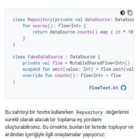
class
Repository
(
private
val
dataSource
:
DataSourc
fun
scores
():
Flow<Int>
{
return
dataSource
.
counts
().
map
{
it
*
10
}
}
}
class
FakeDataSource
:
DataSource
{
private
val
flow
=
MutableSharedFlow<Int>
()
suspend
fun
emit
(
value
:
Int
)
=
flow
.
emit
(
value
override
fun
counts
():
Flow<Int>
=
flow
}
FlowTest
.
kt
Bu sahteyi bir testte kullanırken
Repository
değerlerini
sürekli olarak alacak bir toplama eş yordamı
oluşturabilirsiniz. Bu örnekte, bunları bir listede topluyor ve
ardından içeriğiyle ilgili onaylamalar yapıyoruz: