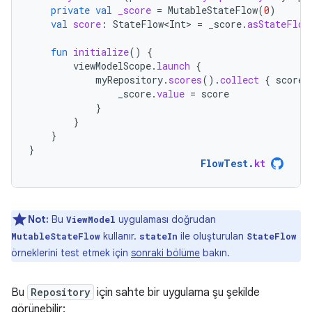
private
val
_score
=
MutableStateFlow
(
0
)
val
score
:
StateFlow<Int>
=
_score
.
asStateFlow
fun
initialize
()
{
viewModelScope
.
launch
{
myRepository
.
scores
().
collect
{
score
_score
.
value
=
score
}
}
}
}
FlowTest
.
kt
Not:
Bu
uygulaması doğrudan
ViewModel
kullanır.
ile oluşturulan
MutableStateFlow
stateIn
StateFlow
örneklerini test etmek için
sonraki bölüme
bakın.
Bu
Repository
için sahte bir uygulama şu şekilde
görünebilir: