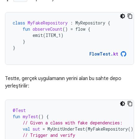
class
MyFakeRepository
:
MyRepository
{
fun
observeCount
()
=
flow
{
emit
(
ITEM_1
)
}
}
FlowTest
.
kt
Testte, gerçek uygulamanın yerini alan bu sahte depo
yerleştirilir:
@Test
fun
myTest
()
{
// Given a class with fake dependencies:
val
sut
=
MyUnitUnderTest
(
MyFakeRepository
())
// Trigger and verify