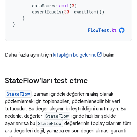
dataSource
.
emit
(
3
)
assertEquals
(
30
,
awaitItem
())
}
}
FlowTest
.
kt
Daha fazla ayrıntı için
kitaplığın belgelerine
bakın.
State
Flow'ları test etme
StateFlow
, zaman içindeki değerlerini akış olarak
gözlemlemek için toplanabilen, gözlemlenebilir bir veri
tutucudur. Bu değer akışının birleştirildiğini unutmayın. Bu
nedenle, değerler
StateFlow
içinde hızlı bir şekilde
ayarlanırsa bu
StateFlow
değerlerinin toplayıcılarının tüm
ara değerleri değil, yalnızca en son değeri alması garanti