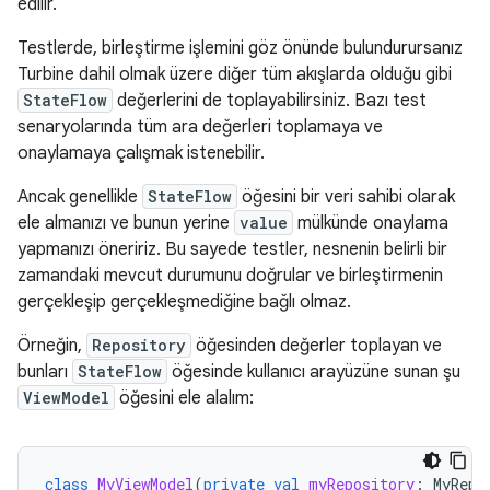
edilir.
Testlerde, birleştirme işlemini göz önünde bulundurursanız
Turbine dahil olmak üzere diğer tüm akışlarda olduğu gibi
StateFlow
değerlerini de toplayabilirsiniz. Bazı test
senaryolarında tüm ara değerleri toplamaya ve
onaylamaya çalışmak istenebilir.
Ancak genellikle
StateFlow
öğesini bir veri sahibi olarak
ele almanızı ve bunun yerine
value
mülkünde onaylama
yapmanızı öneririz. Bu sayede testler, nesnenin belirli bir
zamandaki mevcut durumunu doğrular ve birleştirmenin
gerçekleşip gerçekleşmediğine bağlı olmaz.
Örneğin,
Repository
öğesinden değerler toplayan ve
bunları
StateFlow
öğesinde kullanıcı arayüzüne sunan şu
ViewModel
öğesini ele alalım:
class
MyViewModel
(
private
val
myRepository
:
MyRepo