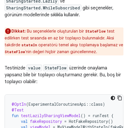
SharingStarted.Lazily
ve
SharingStarted.WhileSubscribed
gibi seçenekler,
görünüm modellerinde sıklıkla kullanılır.
Dikkat:
Bu seçeneklerle oluşturulan bir
test
StateFlow
edilirken test sırasında en az bir toplayıcı bulunmalıdır. Aksi
takdirde
operatörü temel akışı toplamaya başlamaz ve
stateIn
'nin değeri hiçbir zaman güncellenmez.
StateFlow
Testinizde
value
StateFlow
üzerinde onaylama
yapsanız bile bir toplayıcı oluşturmanız gerekir. Bu, boş bir
toplayıcı olabilir:
@OptIn
(
ExperimentalCoroutinesApi
::
class
)
@Test
fun
testLazilySharingViewModel
()
=
runTest
{
val
fakeRepository
=
HotFakeRepository
()
val
viewModel
=
MyViewModelWithStateIn
(
fakeRep