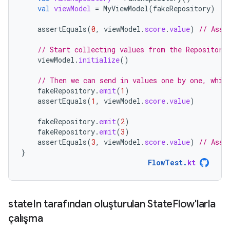
val
viewModel
=
MyViewModel
(
fakeRepository
)
assertEquals
(
0
,
viewModel
.
score
.
value
)
// Asse
// Start collecting values from the Repository
viewModel
.
initialize
()
// Then we can send in values one by one, whic
fakeRepository
.
emit
(
1
)
assertEquals
(
1
,
viewModel
.
score
.
value
)
fakeRepository
.
emit
(
2
)
fakeRepository
.
emit
(
3
)
assertEquals
(
3
,
viewModel
.
score
.
value
)
// Asse
}
FlowTest
.
kt
state
In tarafından oluşturulan State
Flow'larla
çalışma