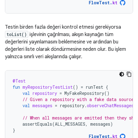
FlowTest
.
kt
Testin birden fazla değeri kontrol etmesi gerekiyorsa
toList()
işlevinin çağrılması, akışın kaynağın tüm
değerlerini yayınlamasını beklemesine ve ardından bu
değerleri liste olarak döndürmesine neden olur. Bu işlem
yalnızca sınırlı veri akışlarında çalışır.
@Test
fun
myRepositoryTestList
()
=
runTest
{
val
repository
=
MyFakeRepository
()
// Given a repository with a fake data source 
val
messages
=
repository
.
observeChatMessages
(
// When all messages are emitted then they sho
assertEquals
(
ALL_MESSAGES
,
messages
)
}
FlowTest
.
kt