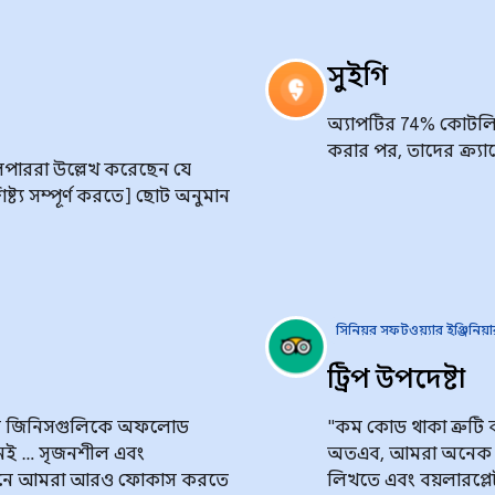
সুইগি
অ্যাপটির 74% কোটলিনে 
করার পর, তাদের ক্র্যা
লপাররা উল্লেখ করেছেন যে
্য সম্পূর্ণ করতে] ছোট অনুমান
সিনিয়র সফটওয়্যার ইঞ্জিনিয়
ট্রিপ উপদেষ্টা
মন জিনিসগুলিকে অফলোড
"কম কোড থাকা ত্রুটি
নই … সৃজনশীল এবং
অতএব, আমরা অনেক য
েখানে আমরা আরও ফোকাস করতে
লিখতে এবং বয়লারপ্লেট