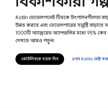
বিকাশকারী গল্প
Kotlin ডেভেলপমেন্ট টিমকে উৎপাদনশীলতা বাড়
উন্নত করতে এবং ডেভেলপারের সন্তুষ্টি বাড়াতে সা
1000টি অ্যান্ড্রয়েড অ্যাপগুলির মধ্যে 95% ক
দেখতে আরও পড়ুন৷
কোটলিনকে দত্তক নিন
এখন Kotlin চেষ্টা কর