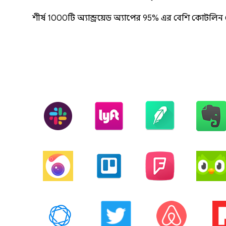
শীর্ষ 1000টি অ্যান্ড্রয়েড অ্যাপের 95% এর বেশি কোটল