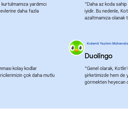
den kurtulmamıza yardımcı
"Daha az koda sahip o
revlerine daha fazla
iyidir. Bu nedenle, K
azaltmamıza olanak t
Kıdemli Yazılım Mühendis
Duolingo
unması kolay kodlar
“Genel olarak, Kotlin
icilerimizin çok daha mutlu
şirketimizde hem de 
görmekten heyecan d