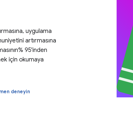
rtırmasına, uygulama
mnuniyetini artırmasına
amasının% 95'inden
nmek için okumaya
hemen deneyin