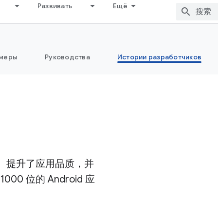
Развивать
Ещё
меры
Руководства
Истории разработчиков
效率、提升了应用品质，并
 位的 Android 应