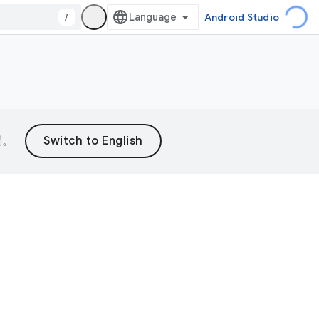
/
Android Studio
误。