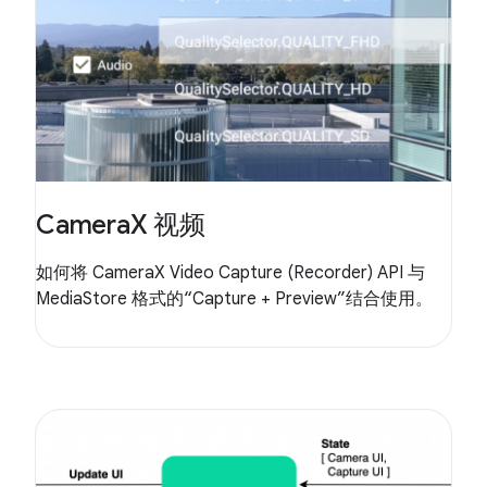
CameraX 视频
如何将 CameraX Video Capture (Recorder) API 与
MediaStore 格式的“Capture + Preview”结合使用。