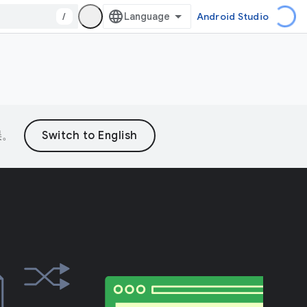
/
Android Studio
误。