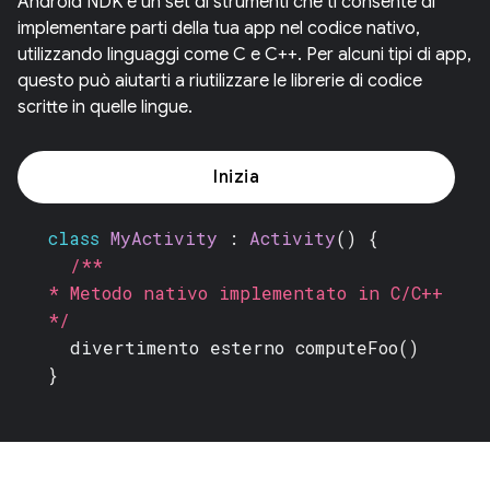
Android NDK è un set di strumenti che ti consente di
implementare parti della tua app nel codice nativo,
utilizzando linguaggi come C e C++. Per alcuni tipi di app,
questo può aiutarti a riutilizzare le librerie di codice
scritte in quelle lingue.
Inizia
class
MyActivity
:
Activity
() {
/**
* Metodo nativo implementato in C/C++
*/
divertimento esterno
computeFoo()
}