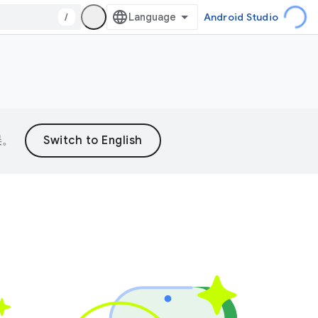
/
Android Studio
误。