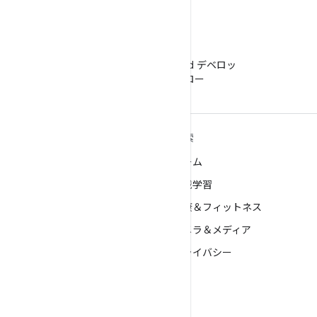
WeChat
WeChat で Android デベロッ
パーをフォロー
ANDROID の詳細
探索
Android
ゲーム
エンタープライズ向け Android
機械学習
セキュリティ
健康＆フィットネス
ソース
カメラ＆メディア
ニュース
プライバシー
ブログ
5G
ポッドキャスト