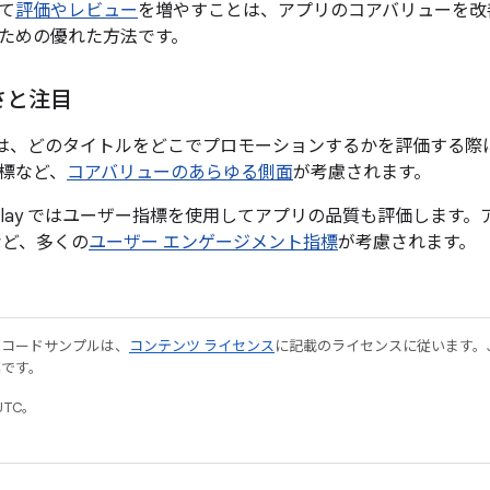
て
評価やレビュー
を増やすことは、アプリのコアバリューを改
ための優れた方法です。
さと注目
lay では、どのタイトルをどこでプロモーションするかを評価する際に
標など、
コアバリューのあらゆる側面
が考慮されます。
e Play ではユーザー指標を使用してアプリの品質も評価しま
など、多くの
ユーザー エンゲージメント指標
が考慮されます。
やコードサンプルは、
コンテンツ ライセンス
に記載のライセンスに従います。Java
標です。
UTC。