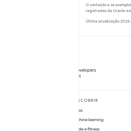
O conteúdo e os exemplos 
registradas da Oracle e/o
Última atualização 2026
WeChat
Siga o Android Developers
no WeChat
MAIS SOBRE O ANDROID
DESCOBRIR
Android
Jogos
Android para empresas
Machine learning
Segurança
Saúde e fitness