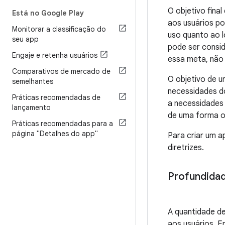
O objetivo final
Está no Google Play
aos usuários por
Monitorar a classificação do
uso quanto ao 
seu app
pode ser consid
Engaje e retenha usuários
essa meta, não 
Comparativos de mercado de
O objetivo de u
semelhantes
necessidades d
Práticas recomendadas de
a necessidades
lançamento
de uma forma or
Práticas recomendadas para a
página "Detalhes do app"
Para criar um a
diretrizes.
Profundidad
A quantidade d
aos usuários. E