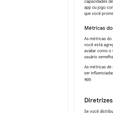
capacidades del
app ou jogo com
que você promet
Métricas do
As métricas do 
você está agreg
avaliar como o 
usuário semelha
As métricas de 
ser influenciad
app.
Diretrize
Se você distribu