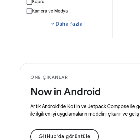
Köprü
Kamera ve Medya
expand_more
Daha fazla
ÖNE ÇIKANLAR
Now in Android
Artık Android'de Kotlin ve Jetpack Compose ile geli
ile ilgili en iyi uygulamaların modelini çıkarır ve gel
GitHub'da görüntüle