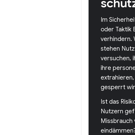
schüt
Im Sicherhe
oder Taktik 
verhindern.
stehen Nutze
versuchen, 
ihre person
extrahieren
gesperrt wir
Ist das Risi
Nutzern gef
Missbrauch 
eindämmen