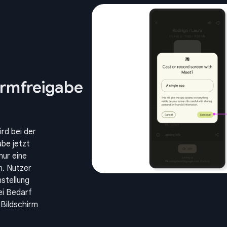
irmfreigabe
rd bei der
abe jetzt
ur eine
n. Nutzer
nstellung
ei Bedarf
Bildschirm