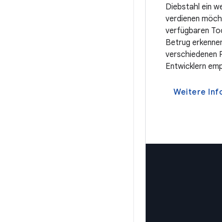
Diebstahl ein we
verdienen möcht
verfügbaren Too
Betrug erkennen
verschiedenen P
Entwicklern emp
Weitere Inf