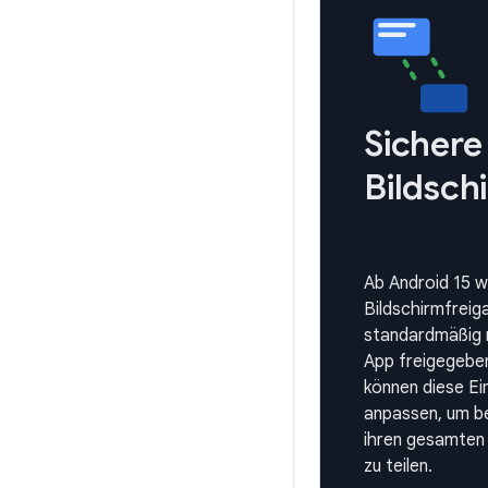
Sichere
Bildsch
Ab Android 15 wi
Bildschirmfreig
standardmäßig n
App freigegebe
können diese Ei
anpassen, um b
ihren gesamten 
zu teilen.