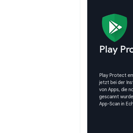
Play Pr
Play Protect em
jetzt bei der Ins
von Apps, die n
gescannt wurde
App-Scan in Ech