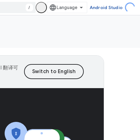
/
Android Studio
I 翻译可