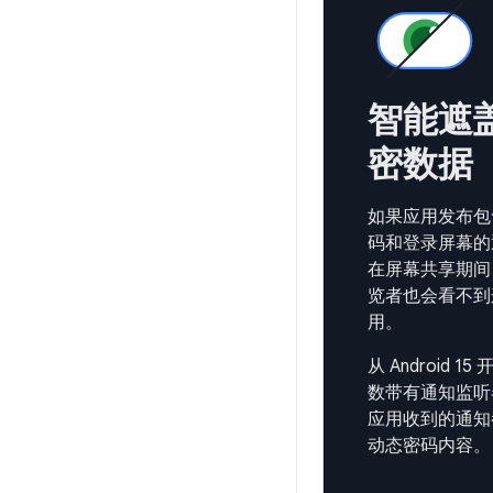
智能遮
密数据
如果应用发布包
码和登录屏幕的
在屏幕共享期间
览者也会看不到
用。
从 Android 1
数带有通知监听
应用收到的通知
动态密码内容。