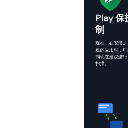
Play 
制
现在，在安装之
过的应用时，Pl
制现在建议进行
扫描。