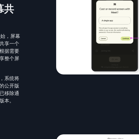
幕共
5 开始，屏幕
共享一个
根据需要
享整个屏
，系统将
的公开版
已移除通
版本。