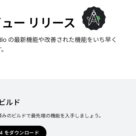
ュー リリース
 Studio の最新機能や改善された機能をいち早く
す。
ド
y ビルド
済みのビルドで最先端の機能を入手しましょう。
l 4 をダウンロード