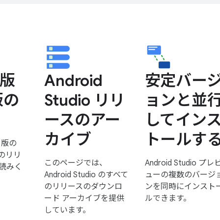
 版
Android
安定バー
版の
Studio リリ
ョンと並
ースのアー
してイン
カイブ
トールす
C 版の
o のリリ
このページでは、
Android Studio プレ
読みく
Android Studio のすべて
ューの複数のバージ
のリリースのダウンロ
ンを同時にインスト
ード アーカイブを提供
ルできます。
しています。