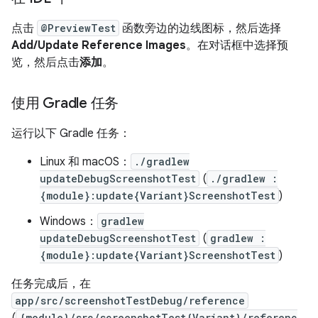
点击
@PreviewTest
函数旁边的边线图标，然后选择
Add/Update Reference Images
。在对话框中选择预
览，然后点击
添加
。
使用 Gradle 任务
运行以下 Gradle 任务：
Linux 和 macOS：
./gradlew
updateDebugScreenshotTest
(
./gradlew :
{module}:update{Variant}ScreenshotTest
)
Windows：
gradlew
updateDebugScreenshotTest
(
gradlew :
{module}:update{Variant}ScreenshotTest
)
任务完成后，在
app/src/screenshotTestDebug/reference
{module}/src/screenshotTest{Variant}/referenc