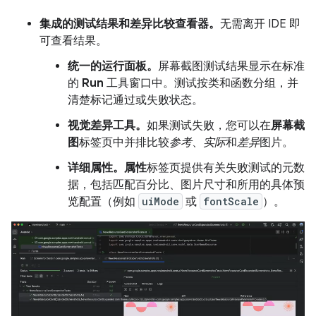
集成的测试结果和差异比较查看器。
无需离开 IDE 即
可查看结果。
统一的运行面板。
屏幕截图测试结果显示在标准
的
Run
工具窗口中。测试按类和函数分组，并
清楚标记通过或失败状态。
视觉差异工具。
如果测试失败，您可以在
屏幕截
图
标签页中并排比较
参考
、
实际
和
差异
图片。
详细属性。
属性
标签页提供有关失败测试的元数
据，包括匹配百分比、图片尺寸和所用的具体预
览配置（例如
uiMode
或
fontScale
）。