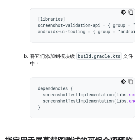
[libraries]

screenshot-validation-api = { group = "c
将它们添加到模块级
build.gradle.kts
文件
中：
dependencies
{
screenshotTestImplementation
(
libs
.
scre
screenshotTestImplementation
(
libs
.
andr
}