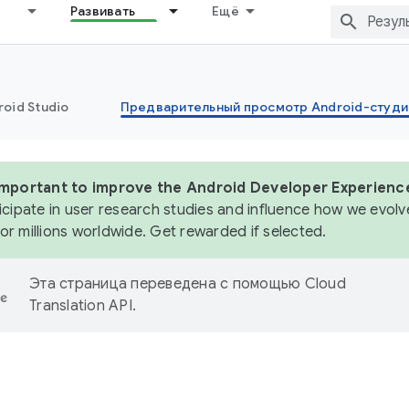
Развивать
Ещё
oid Studio
Предварительный просмотр Android-студи
 important to improve the Android Developer Experienc
icipate in user research studies and influence how we evolve
or millions worldwide. Get rewarded if selected.
Эта страница переведена с помощью
Cloud
Translation API
.