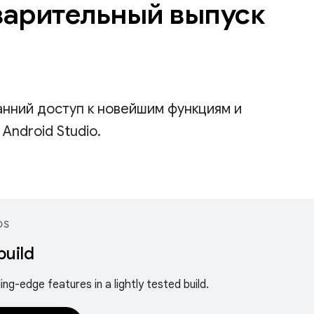
арительный выпуск
анний доступ к новейшим функциям и
Android Studio.
DS
build
ing-edge features in a lightly tested build.