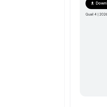
Downl
download
Quail 4 | 202