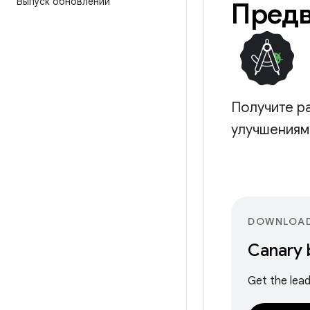
Выпуск обновлений
Предв
Получите р
улучшениям 
DOWNLOA
Canary 
Get the lead