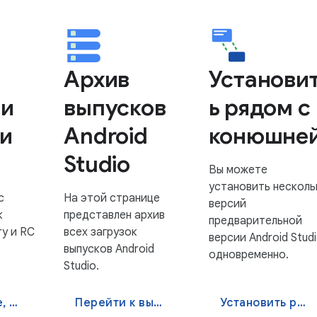
Архив
Установи
ии
выпусков
ь рядом с
 и
Android
конюшне
Studio
Вы можете
установить несколь
с
На этой странице
версий
к
представлен архив
предварительной
ry и RC
всех загрузок
версии Android Stud
выпусков Android
одновременно.
Studio.
Посмотрите, что нового
Перейти к выпуску загрузок
Установить рядом с конюшней