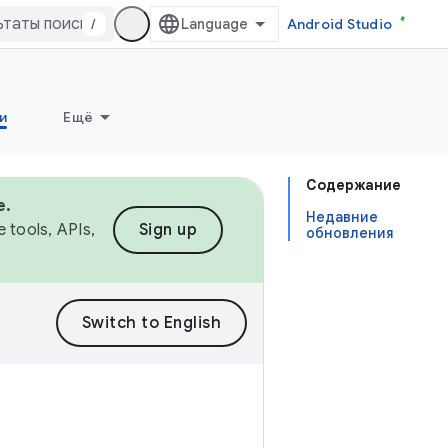
/
Android Studio
и
Ещё
Содержание
e.
Недавние
 tools, APIs,
Sign up
обновления