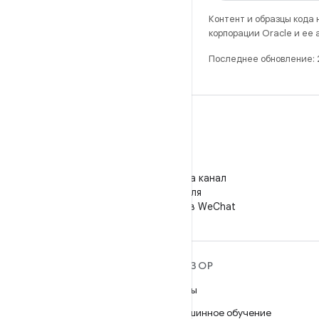
Контент и образцы кода
корпорации Oracle и ее
Последнее обновление:
WeChat
Подпишитесь на канал
"Android для
разработчиков" в WeChat
ПОДРОБНЕЕ ОБ ОС
ОБЗОР
ANDROID
Игры
Android
Машинное обучение