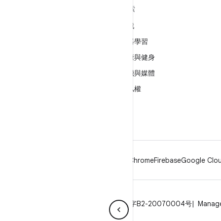
深入瞭解 ANDROID
探索
Android
遊戲
企業專用 Android
機器學習
安全性
健康與健身
原始碼
相機與媒體
新聞
隱私權
網誌
5G
Podcast
Android
Chrome
Firebase
Google Clou
隱私權
授權
品牌宣傳指南
ICP证合字B2-20070004号
Manage