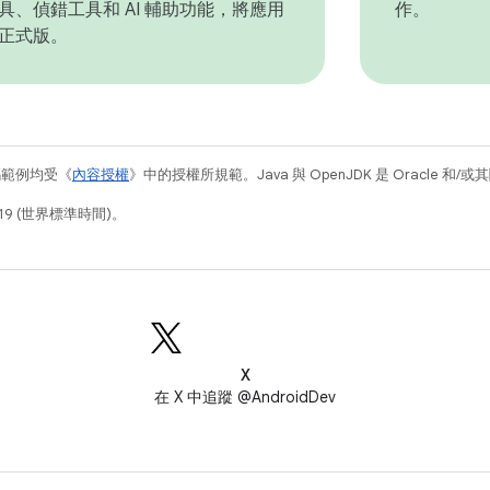
具、偵錯工具和 AI 輔助功能，將應用
作。
正式版。
碼範例均受《
內容授權
》中的授權所規範。Java 與 OpenJDK 是 Oracle 
19 (世界標準時間)。
X
在 X 中追蹤 @AndroidDev